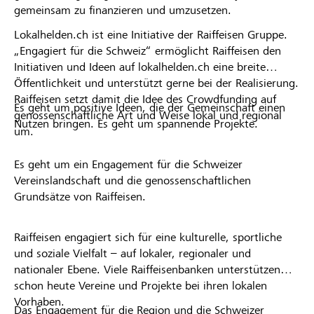
gemeinsam zu finanzieren und umzusetzen.
Lokalhelden.ch ist eine Initiative der Raiffeisen Gruppe.
„Engagiert für die Schweiz“ ermöglicht Raiffeisen den
Initiativen und Ideen auf lokalhelden.ch eine breite
Öffentlichkeit und unterstützt gerne bei der Realisierung.
Raiffeisen setzt damit die Idee des Crowdfunding auf
Es geht um positive Ideen, die der Gemeinschaft einen
genossenschaftliche Art und Weise lokal und regional
Nutzen bringen. Es geht um spannende Projekte.
um.
Es geht um ein Engagement für die Schweizer
Vereinslandschaft und die genossenschaftlichen
Grundsätze von Raiffeisen.
Raiffeisen engagiert sich für eine kulturelle, sportliche
und soziale Vielfalt – auf lokaler, regionaler und
nationaler Ebene. Viele Raiffeisenbanken unterstützen
schon heute Vereine und Projekte bei ihren lokalen
Vorhaben.
Das Engagement für die Region und die Schweizer