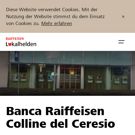
Diese Website verwendet Cookies. Mit der
Nutzung der Website stimmst du dem Einsatz
von Cookies zu.
Mehr erfahren
Zum
Inhalt
Navig
springen
öffnen
Jetzt starten
Projekte und Organisationen finden
Banca Raiffeisen
Unterstützen
Colline del Ceresio
Hilfe & Support