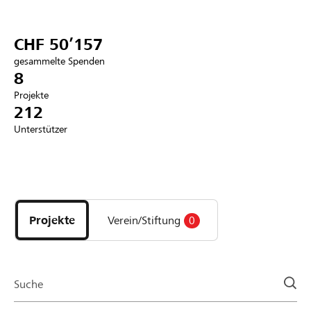
Partner / Raiffeisenbank
CHF 50’157
gesammelte Spenden
8
Projekte
Anmelden
212
Unterstützer
Registrieren
Entdecke
DE
FR
IT
Projekte
und
Projekte
Verein/Stiftung
0
Organisationen
der
Page
Suche