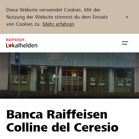
Diese Website verwendet Cookies. Mit der
Nutzung der Website stimmst du dem Einsatz
von Cookies zu.
Mehr erfahren
Zum
Inhalt
Navig
springen
öffnen
Jetzt starten
Projekte und Organisationen finden
Banca Raiffeisen
Unterstützen
Colline del Ceresio
Hilfe & Support