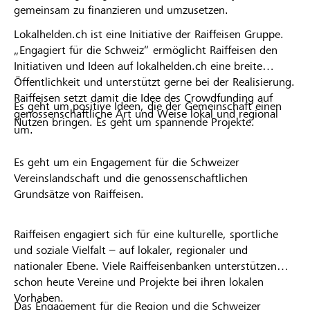
gemeinsam zu finanzieren und umzusetzen.
Lokalhelden.ch ist eine Initiative der Raiffeisen Gruppe.
„Engagiert für die Schweiz“ ermöglicht Raiffeisen den
Initiativen und Ideen auf lokalhelden.ch eine breite
Öffentlichkeit und unterstützt gerne bei der Realisierung.
Raiffeisen setzt damit die Idee des Crowdfunding auf
Es geht um positive Ideen, die der Gemeinschaft einen
genossenschaftliche Art und Weise lokal und regional
Nutzen bringen. Es geht um spannende Projekte.
um.
Es geht um ein Engagement für die Schweizer
Vereinslandschaft und die genossenschaftlichen
Grundsätze von Raiffeisen.
Raiffeisen engagiert sich für eine kulturelle, sportliche
und soziale Vielfalt – auf lokaler, regionaler und
nationaler Ebene. Viele Raiffeisenbanken unterstützen
schon heute Vereine und Projekte bei ihren lokalen
Vorhaben.
Das Engagement für die Region und die Schweizer