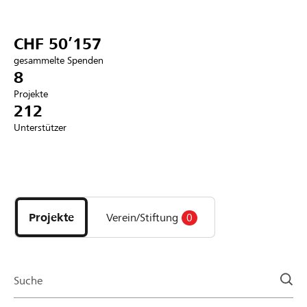
Partner / Raiffeisenbank
CHF 50’157
gesammelte Spenden
8
Projekte
Anmelden
212
Unterstützer
Registrieren
Entdecke
DE
FR
IT
Projekte
und
Projekte
Verein/Stiftung
0
Organisationen
der
Page
Suche