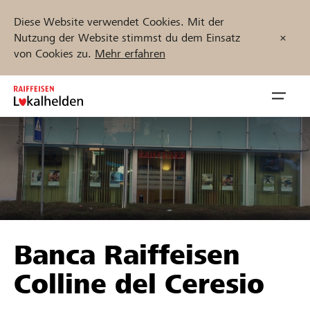
Diese Website verwendet Cookies. Mit der
Nutzung der Website stimmst du dem Einsatz
von Cookies zu.
Mehr erfahren
Zum
Inhalt
Navig
springen
öffnen
Jetzt starten
Projekte und Organisationen finden
Banca Raiffeisen
Unterstützen
Colline del Ceresio
Hilfe & Support