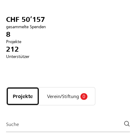
Partner / Raiffeisenbank
CHF 50’157
gesammelte Spenden
8
Projekte
Anmelden
212
Unterstützer
Registrieren
Entdecke
DE
FR
IT
Projekte
und
Projekte
Verein/Stiftung
0
Organisationen
der
Page
Suche