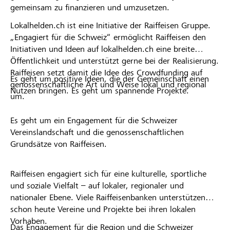
gemeinsam zu finanzieren und umzusetzen.
Lokalhelden.ch ist eine Initiative der Raiffeisen Gruppe.
„Engagiert für die Schweiz“ ermöglicht Raiffeisen den
Initiativen und Ideen auf lokalhelden.ch eine breite
Öffentlichkeit und unterstützt gerne bei der Realisierung.
Raiffeisen setzt damit die Idee des Crowdfunding auf
Es geht um positive Ideen, die der Gemeinschaft einen
genossenschaftliche Art und Weise lokal und regional
Nutzen bringen. Es geht um spannende Projekte.
um.
Es geht um ein Engagement für die Schweizer
Vereinslandschaft und die genossenschaftlichen
Grundsätze von Raiffeisen.
Raiffeisen engagiert sich für eine kulturelle, sportliche
und soziale Vielfalt – auf lokaler, regionaler und
nationaler Ebene. Viele Raiffeisenbanken unterstützen
schon heute Vereine und Projekte bei ihren lokalen
Vorhaben.
Das Engagement für die Region und die Schweizer