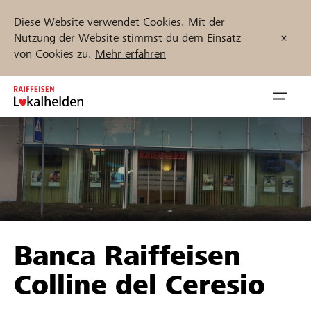
Diese Website verwendet Cookies. Mit der
Nutzung der Website stimmst du dem Einsatz
von Cookies zu.
Mehr erfahren
Zum
Inhalt
Navig
springen
öffnen
Jetzt starten
Projekte und Organisationen finden
Banca Raiffeisen
Unterstützen
Colline del Ceresio
Hilfe & Support