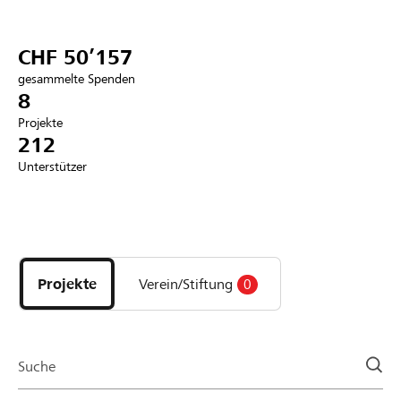
Partner / Raiffeisenbank
CHF 50’157
gesammelte Spenden
8
Projekte
Anmelden
212
Unterstützer
Registrieren
Entdecke
DE
FR
IT
Projekte
und
Projekte
Verein/Stiftung
0
Organisationen
der
Page
Suche