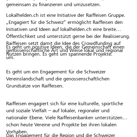
gemeinsam zu finanzieren und umzusetzen.
Lokalhelden.ch ist eine Initiative der Raiffeisen Gruppe.
„Engagiert für die Schweiz“ ermöglicht Raiffeisen den
Initiativen und Ideen auf lokalhelden.ch eine breite
Öffentlichkeit und unterstützt gerne bei der Realisierung.
Raiffeisen setzt damit die Idee des Crowdfunding auf
Es geht um positive Ideen, die der Gemeinschaft einen
genossenschaftliche Art und Weise lokal und regional
Nutzen bringen. Es geht um spannende Projekte.
um.
Es geht um ein Engagement für die Schweizer
Vereinslandschaft und die genossenschaftlichen
Grundsätze von Raiffeisen.
Raiffeisen engagiert sich für eine kulturelle, sportliche
und soziale Vielfalt – auf lokaler, regionaler und
nationaler Ebene. Viele Raiffeisenbanken unterstützen
schon heute Vereine und Projekte bei ihren lokalen
Vorhaben.
Das Engagement für die Region und die Schweizer