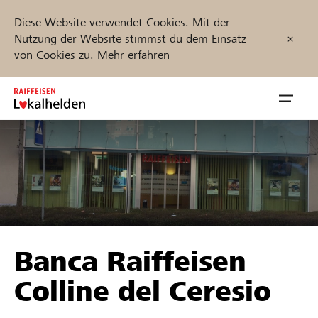
Diese Website verwendet Cookies. Mit der
Nutzung der Website stimmst du dem Einsatz
von Cookies zu.
Mehr erfahren
Zum
Inhalt
Navig
springen
öffnen
Jetzt starten
Projekte und Organisationen finden
Banca Raiffeisen
Unterstützen
Colline del Ceresio
Hilfe & Support