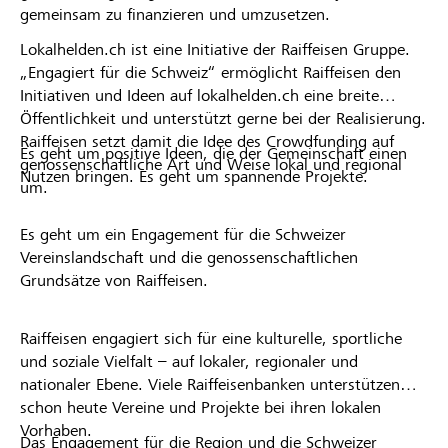
gemeinsam zu finanzieren und umzusetzen.
Lokalhelden.ch ist eine Initiative der Raiffeisen Gruppe.
„Engagiert für die Schweiz“ ermöglicht Raiffeisen den
Initiativen und Ideen auf lokalhelden.ch eine breite
Öffentlichkeit und unterstützt gerne bei der Realisierung.
Raiffeisen setzt damit die Idee des Crowdfunding auf
Es geht um positive Ideen, die der Gemeinschaft einen
genossenschaftliche Art und Weise lokal und regional
Nutzen bringen. Es geht um spannende Projekte.
um.
Es geht um ein Engagement für die Schweizer
Vereinslandschaft und die genossenschaftlichen
Grundsätze von Raiffeisen.
Raiffeisen engagiert sich für eine kulturelle, sportliche
und soziale Vielfalt – auf lokaler, regionaler und
nationaler Ebene. Viele Raiffeisenbanken unterstützen
schon heute Vereine und Projekte bei ihren lokalen
Vorhaben.
Das Engagement für die Region und die Schweizer