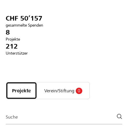
Partner / Raiffeisenbank
CHF 50’157
gesammelte Spenden
8
Projekte
Anmelden
212
Unterstützer
Registrieren
Entdecke
DE
FR
IT
Projekte
und
Projekte
Verein/Stiftung
0
Organisationen
der
Page
Suche