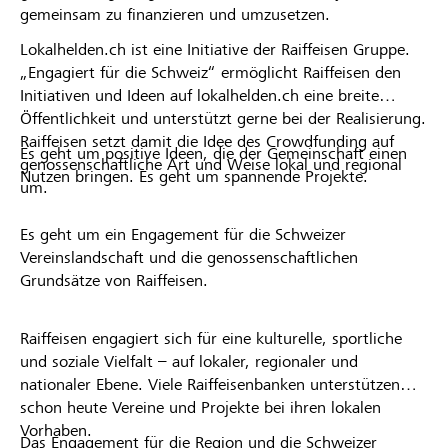
gemeinsam zu finanzieren und umzusetzen.
Lokalhelden.ch ist eine Initiative der Raiffeisen Gruppe.
„Engagiert für die Schweiz“ ermöglicht Raiffeisen den
Initiativen und Ideen auf lokalhelden.ch eine breite
Öffentlichkeit und unterstützt gerne bei der Realisierung.
Raiffeisen setzt damit die Idee des Crowdfunding auf
Es geht um positive Ideen, die der Gemeinschaft einen
genossenschaftliche Art und Weise lokal und regional
Nutzen bringen. Es geht um spannende Projekte.
um.
Es geht um ein Engagement für die Schweizer
Vereinslandschaft und die genossenschaftlichen
Grundsätze von Raiffeisen.
Raiffeisen engagiert sich für eine kulturelle, sportliche
und soziale Vielfalt – auf lokaler, regionaler und
nationaler Ebene. Viele Raiffeisenbanken unterstützen
schon heute Vereine und Projekte bei ihren lokalen
Vorhaben.
Das Engagement für die Region und die Schweizer