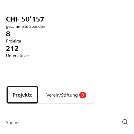
Partner / Raiffeisenbank
CHF 50’157
gesammelte Spenden
8
Projekte
Anmelden
212
Unterstützer
Registrieren
Entdecke
DE
FR
IT
Projekte
und
Projekte
Verein/Stiftung
0
Organisationen
der
Page
Suche