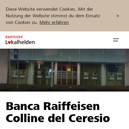
Diese Website verwendet Cookies. Mit der
Nutzung der Website stimmst du dem Einsatz
von Cookies zu.
Mehr erfahren
Zum
Inhalt
Navig
springen
öffnen
Jetzt starten
Projekte und Organisationen finden
Banca Raiffeisen
Unterstützen
Colline del Ceresio
Hilfe & Support