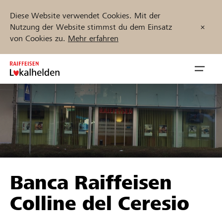
Diese Website verwendet Cookies. Mit der
Nutzung der Website stimmst du dem Einsatz
von Cookies zu.
Mehr erfahren
Zum
Inhalt
Navig
springen
öffnen
Jetzt starten
Projekte und Organisationen finden
Banca Raiffeisen
Unterstützen
Colline del Ceresio
Hilfe & Support