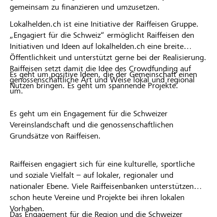
gemeinsam zu finanzieren und umzusetzen.
Lokalhelden.ch ist eine Initiative der Raiffeisen Gruppe.
„Engagiert für die Schweiz“ ermöglicht Raiffeisen den
Initiativen und Ideen auf lokalhelden.ch eine breite
Öffentlichkeit und unterstützt gerne bei der Realisierung.
Raiffeisen setzt damit die Idee des Crowdfunding auf
Es geht um positive Ideen, die der Gemeinschaft einen
genossenschaftliche Art und Weise lokal und regional
Nutzen bringen. Es geht um spannende Projekte.
um.
Es geht um ein Engagement für die Schweizer
Vereinslandschaft und die genossenschaftlichen
Grundsätze von Raiffeisen.
Raiffeisen engagiert sich für eine kulturelle, sportliche
und soziale Vielfalt – auf lokaler, regionaler und
nationaler Ebene. Viele Raiffeisenbanken unterstützen
schon heute Vereine und Projekte bei ihren lokalen
Vorhaben.
Das Engagement für die Region und die Schweizer