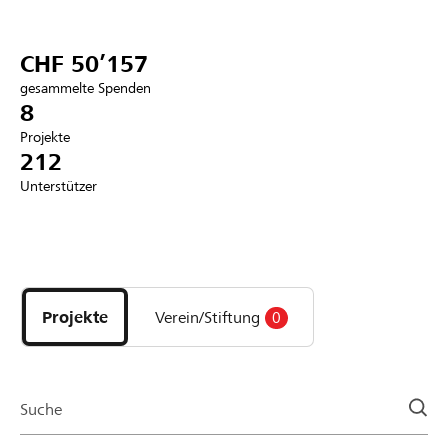
Partner / Raiffeisenbank
CHF 50’157
gesammelte Spenden
8
Projekte
Anmelden
212
Unterstützer
Registrieren
Entdecke
DE
FR
IT
Projekte
und
Projekte
Verein/Stiftung
0
Organisationen
der
Page
Suche