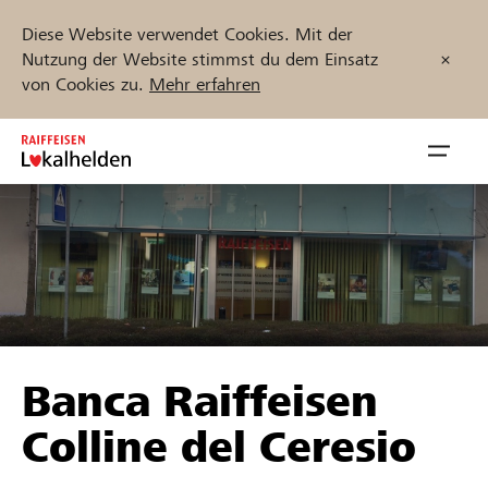
Diese Website verwendet Cookies. Mit der
Nutzung der Website stimmst du dem Einsatz
von Cookies zu.
Mehr erfahren
Zum
Inhalt
Navig
springen
öffnen
Jetzt starten
Projekte und Organisationen finden
Banca Raiffeisen
Unterstützen
Colline del Ceresio
Hilfe & Support