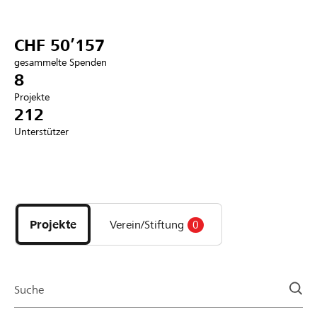
Partner / Raiffeisenbank
CHF 50’157
gesammelte Spenden
8
Projekte
Anmelden
212
Unterstützer
Registrieren
Entdecke
DE
FR
IT
Projekte
und
Projekte
Verein/Stiftung
0
Organisationen
der
Page
Suche