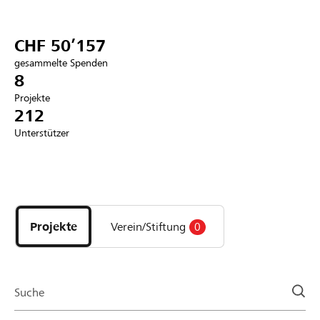
Partner / Raiffeisenbank
CHF 50’157
gesammelte Spenden
8
Projekte
Anmelden
212
Unterstützer
Registrieren
Entdecke
DE
FR
IT
Projekte
und
Projekte
Verein/Stiftung
0
Organisationen
der
Page
Suche