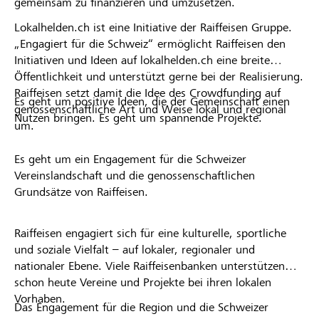
gemeinsam zu finanzieren und umzusetzen.
Lokalhelden.ch ist eine Initiative der Raiffeisen Gruppe.
„Engagiert für die Schweiz“ ermöglicht Raiffeisen den
Initiativen und Ideen auf lokalhelden.ch eine breite
Öffentlichkeit und unterstützt gerne bei der Realisierung.
Raiffeisen setzt damit die Idee des Crowdfunding auf
Es geht um positive Ideen, die der Gemeinschaft einen
genossenschaftliche Art und Weise lokal und regional
Nutzen bringen. Es geht um spannende Projekte.
um.
Es geht um ein Engagement für die Schweizer
Vereinslandschaft und die genossenschaftlichen
Grundsätze von Raiffeisen.
Raiffeisen engagiert sich für eine kulturelle, sportliche
und soziale Vielfalt – auf lokaler, regionaler und
nationaler Ebene. Viele Raiffeisenbanken unterstützen
schon heute Vereine und Projekte bei ihren lokalen
Vorhaben.
Das Engagement für die Region und die Schweizer