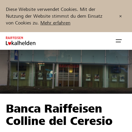
Diese Website verwendet Cookies. Mit der
Nutzung der Website stimmst du dem Einsatz
von Cookies zu.
Mehr erfahren
Zum
Inhalt
Navig
springen
öffnen
Jetzt starten
Projekte und Organisationen finden
Banca Raiffeisen
Unterstützen
Colline del Ceresio
Hilfe & Support