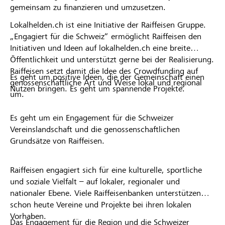
gemeinsam zu finanzieren und umzusetzen.
Lokalhelden.ch ist eine Initiative der Raiffeisen Gruppe.
„Engagiert für die Schweiz“ ermöglicht Raiffeisen den
Initiativen und Ideen auf lokalhelden.ch eine breite
Öffentlichkeit und unterstützt gerne bei der Realisierung.
Raiffeisen setzt damit die Idee des Crowdfunding auf
Es geht um positive Ideen, die der Gemeinschaft einen
genossenschaftliche Art und Weise lokal und regional
Nutzen bringen. Es geht um spannende Projekte.
um.
Es geht um ein Engagement für die Schweizer
Vereinslandschaft und die genossenschaftlichen
Grundsätze von Raiffeisen.
Raiffeisen engagiert sich für eine kulturelle, sportliche
und soziale Vielfalt – auf lokaler, regionaler und
nationaler Ebene. Viele Raiffeisenbanken unterstützen
schon heute Vereine und Projekte bei ihren lokalen
Vorhaben.
Das Engagement für die Region und die Schweizer