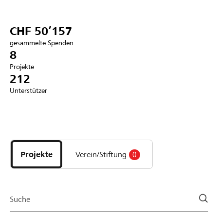
Partner / Raiffeisenbank
CHF 50’157
gesammelte Spenden
8
Projekte
Anmelden
212
Unterstützer
Registrieren
Entdecke
DE
FR
IT
Projekte
und
Projekte
Verein/Stiftung
0
Organisationen
der
Page
Suche