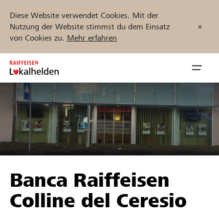
Diese Website verwendet Cookies. Mit der
Nutzung der Website stimmst du dem Einsatz
von Cookies zu.
Mehr erfahren
Zum
Inhalt
Navig
springen
öffnen
Jetzt starten
Projekte und Organisationen finden
Banca Raiffeisen
Unterstützen
Colline del Ceresio
Hilfe & Support