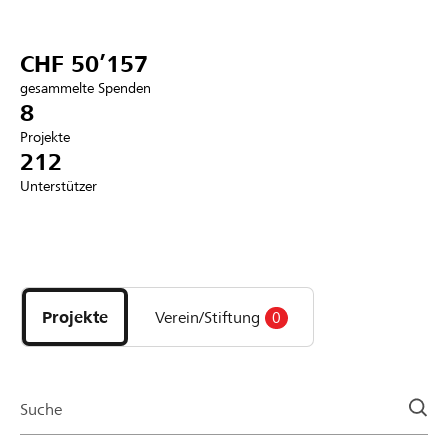
Partner / Raiffeisenbank
CHF 50’157
gesammelte Spenden
8
Projekte
Anmelden
212
Unterstützer
Registrieren
Entdecke
DE
FR
IT
Projekte
und
Projekte
Verein/Stiftung
0
Organisationen
der
Page
Suche