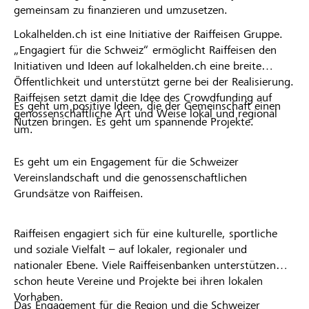
gemeinsam zu finanzieren und umzusetzen.
Lokalhelden.ch ist eine Initiative der Raiffeisen Gruppe.
„Engagiert für die Schweiz“ ermöglicht Raiffeisen den
Initiativen und Ideen auf lokalhelden.ch eine breite
Öffentlichkeit und unterstützt gerne bei der Realisierung.
Raiffeisen setzt damit die Idee des Crowdfunding auf
Es geht um positive Ideen, die der Gemeinschaft einen
genossenschaftliche Art und Weise lokal und regional
Nutzen bringen. Es geht um spannende Projekte.
um.
Es geht um ein Engagement für die Schweizer
Vereinslandschaft und die genossenschaftlichen
Grundsätze von Raiffeisen.
Raiffeisen engagiert sich für eine kulturelle, sportliche
und soziale Vielfalt – auf lokaler, regionaler und
nationaler Ebene. Viele Raiffeisenbanken unterstützen
schon heute Vereine und Projekte bei ihren lokalen
Vorhaben.
Das Engagement für die Region und die Schweizer