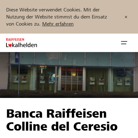
Diese Website verwendet Cookies. Mit der
Nutzung der Website stimmst du dem Einsatz
von Cookies zu.
Mehr erfahren
Zum
Inhalt
Navig
springen
öffnen
Jetzt starten
Projekte und Organisationen finden
Banca Raiffeisen
Unterstützen
Colline del Ceresio
Hilfe & Support