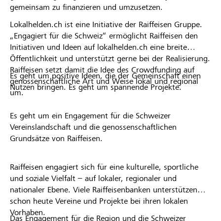
gemeinsam zu finanzieren und umzusetzen.
Lokalhelden.ch ist eine Initiative der Raiffeisen Gruppe.
„Engagiert für die Schweiz“ ermöglicht Raiffeisen den
Initiativen und Ideen auf lokalhelden.ch eine breite
Öffentlichkeit und unterstützt gerne bei der Realisierung.
Raiffeisen setzt damit die Idee des Crowdfunding auf
Es geht um positive Ideen, die der Gemeinschaft einen
genossenschaftliche Art und Weise lokal und regional
Nutzen bringen. Es geht um spannende Projekte.
um.
Es geht um ein Engagement für die Schweizer
Vereinslandschaft und die genossenschaftlichen
Grundsätze von Raiffeisen.
Raiffeisen engagiert sich für eine kulturelle, sportliche
und soziale Vielfalt – auf lokaler, regionaler und
nationaler Ebene. Viele Raiffeisenbanken unterstützen
schon heute Vereine und Projekte bei ihren lokalen
Vorhaben.
Das Engagement für die Region und die Schweizer