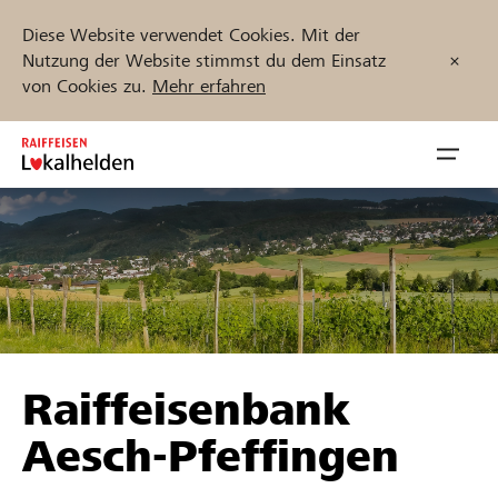
Diese Website verwendet Cookies. Mit der
Nutzung der Website stimmst du dem Einsatz
von Cookies zu.
Mehr erfahren
Zum
Inhalt
Navig
springen
öffnen
Jetzt starten
Projekte und Organisationen finden
Raiffeisenbank
Unterstützen
Aesch-Pfeffingen
Hilfe & Support