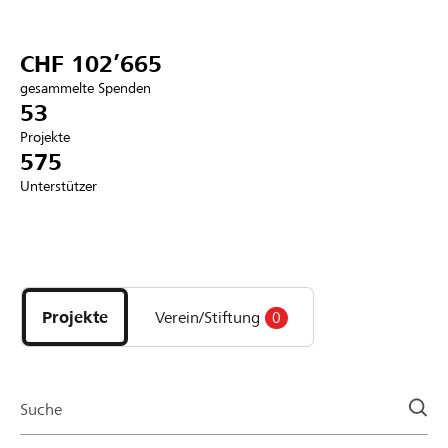
Partner / Raiffeisenbank
CHF 102’665
gesammelte Spenden
53
Projekte
Anmelden
575
Unterstützer
Registrieren
Entdecke
DE
FR
IT
Projekte
und
Projekte
Verein/Stiftung
0
Organisationen
der
Page
Suche