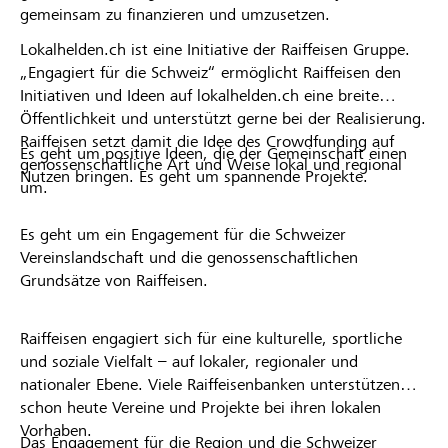
gemeinsam zu finanzieren und umzusetzen.
Lokalhelden.ch ist eine Initiative der Raiffeisen Gruppe.
„Engagiert für die Schweiz“ ermöglicht Raiffeisen den
Initiativen und Ideen auf lokalhelden.ch eine breite
Öffentlichkeit und unterstützt gerne bei der Realisierung.
Raiffeisen setzt damit die Idee des Crowdfunding auf
Es geht um positive Ideen, die der Gemeinschaft einen
genossenschaftliche Art und Weise lokal und regional
Nutzen bringen. Es geht um spannende Projekte.
um.
Es geht um ein Engagement für die Schweizer
Vereinslandschaft und die genossenschaftlichen
Grundsätze von Raiffeisen.
Raiffeisen engagiert sich für eine kulturelle, sportliche
und soziale Vielfalt – auf lokaler, regionaler und
nationaler Ebene. Viele Raiffeisenbanken unterstützen
schon heute Vereine und Projekte bei ihren lokalen
Vorhaben.
Das Engagement für die Region und die Schweizer