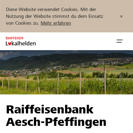
Diese Website verwendet Cookies. Mit der
Nutzung der Website stimmst du dem Einsatz
von Cookies zu.
Mehr erfahren
Zum
Inhalt
Navig
springen
öffnen
Jetzt starten
Projekte und Organisationen finden
Raiffeisenbank
Unterstützen
Aesch-Pfeffingen
Hilfe & Support