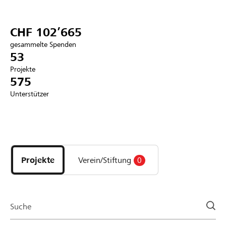
Partner / Raiffeisenbank
CHF 102’665
gesammelte Spenden
53
Projekte
Anmelden
575
Unterstützer
Registrieren
Entdecke
DE
FR
IT
Projekte
und
Projekte
Verein/Stiftung
0
Organisationen
der
Page
Suche