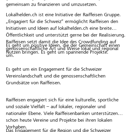
gemeinsam zu finanzieren und umzusetzen.
Lokalhelden.ch ist eine Initiative der Raiffeisen Gruppe.
„Engagiert für die Schweiz“ ermöglicht Raiffeisen den
Initiativen und Ideen auf lokalhelden.ch eine breite
Öffentlichkeit und unterstützt gerne bei der Realisierung.
Raiffeisen setzt damit die Idee des Crowdfunding auf
Es geht um positive Ideen, die der Gemeinschaft einen
genossenschaftliche Art und Weise lokal und regional
Nutzen bringen. Es geht um spannende Projekte.
um.
Es geht um ein Engagement für die Schweizer
Vereinslandschaft und die genossenschaftlichen
Grundsätze von Raiffeisen.
Raiffeisen engagiert sich für eine kulturelle, sportliche
und soziale Vielfalt – auf lokaler, regionaler und
nationaler Ebene. Viele Raiffeisenbanken unterstützen
schon heute Vereine und Projekte bei ihren lokalen
Vorhaben.
Das Engagement für die Region und die Schweizer