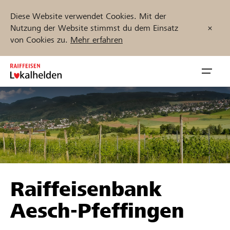
Diese Website verwendet Cookies. Mit der
Nutzung der Website stimmst du dem Einsatz
von Cookies zu.
Mehr erfahren
Zum
Inhalt
Navig
springen
öffnen
Jetzt starten
Projekte und Organisationen finden
Raiffeisenbank
Unterstützen
Aesch-Pfeffingen
Hilfe & Support