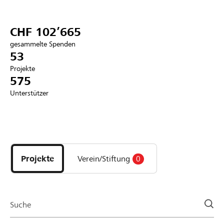
Partner / Raiffeisenbank
CHF 102’665
gesammelte Spenden
53
Projekte
Anmelden
575
Unterstützer
Registrieren
Entdecke
DE
FR
IT
Projekte
und
Projekte
Verein/Stiftung
0
Organisationen
der
Page
Suche