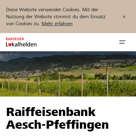
Diese Website verwendet Cookies. Mit der
Nutzung der Website stimmst du dem Einsatz
von Cookies zu.
Mehr erfahren
Zum
Inhalt
Navig
springen
öffnen
Jetzt starten
Projekte und Organisationen finden
Raiffeisenbank
Unterstützen
Aesch-Pfeffingen
Hilfe & Support