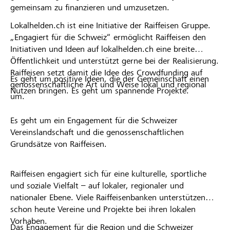
gemeinsam zu finanzieren und umzusetzen.
Lokalhelden.ch ist eine Initiative der Raiffeisen Gruppe.
„Engagiert für die Schweiz“ ermöglicht Raiffeisen den
Initiativen und Ideen auf lokalhelden.ch eine breite
Öffentlichkeit und unterstützt gerne bei der Realisierung.
Raiffeisen setzt damit die Idee des Crowdfunding auf
Es geht um positive Ideen, die der Gemeinschaft einen
genossenschaftliche Art und Weise lokal und regional
Nutzen bringen. Es geht um spannende Projekte.
um.
Es geht um ein Engagement für die Schweizer
Vereinslandschaft und die genossenschaftlichen
Grundsätze von Raiffeisen.
Raiffeisen engagiert sich für eine kulturelle, sportliche
und soziale Vielfalt – auf lokaler, regionaler und
nationaler Ebene. Viele Raiffeisenbanken unterstützen
schon heute Vereine und Projekte bei ihren lokalen
Vorhaben.
Das Engagement für die Region und die Schweizer