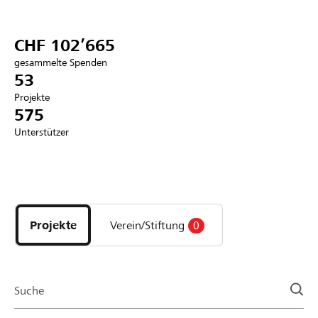
Partner / Raiffeisenbank
CHF 102’665
gesammelte Spenden
53
Projekte
Anmelden
575
Unterstützer
Registrieren
Entdecke
DE
FR
IT
Projekte
und
Projekte
Verein/Stiftung
0
Organisationen
der
Page
Suche