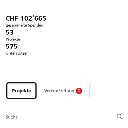
Partner / Raiffeisenbank
CHF 102’665
gesammelte Spenden
53
Projekte
Anmelden
575
Unterstützer
Registrieren
Entdecke
DE
FR
IT
Projekte
und
Projekte
Verein/Stiftung
0
Organisationen
der
Page
Suche