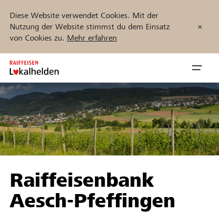
Diese Website verwendet Cookies. Mit der
Nutzung der Website stimmst du dem Einsatz
von Cookies zu.
Mehr erfahren
Zum
Inhalt
Navig
springen
öffnen
Jetzt starten
Projekte und Organisationen finden
Raiffeisenbank
Unterstützen
Aesch-Pfeffingen
Hilfe & Support