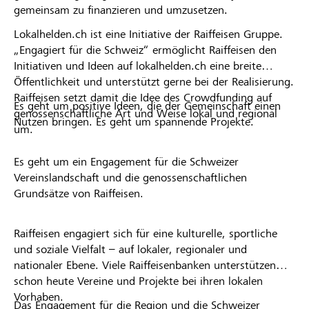
gemeinsam zu finanzieren und umzusetzen.
Lokalhelden.ch ist eine Initiative der Raiffeisen Gruppe.
„Engagiert für die Schweiz“ ermöglicht Raiffeisen den
Initiativen und Ideen auf lokalhelden.ch eine breite
Öffentlichkeit und unterstützt gerne bei der Realisierung.
Raiffeisen setzt damit die Idee des Crowdfunding auf
Es geht um positive Ideen, die der Gemeinschaft einen
genossenschaftliche Art und Weise lokal und regional
Nutzen bringen. Es geht um spannende Projekte.
um.
Es geht um ein Engagement für die Schweizer
Vereinslandschaft und die genossenschaftlichen
Grundsätze von Raiffeisen.
Raiffeisen engagiert sich für eine kulturelle, sportliche
und soziale Vielfalt – auf lokaler, regionaler und
nationaler Ebene. Viele Raiffeisenbanken unterstützen
schon heute Vereine und Projekte bei ihren lokalen
Vorhaben.
Das Engagement für die Region und die Schweizer