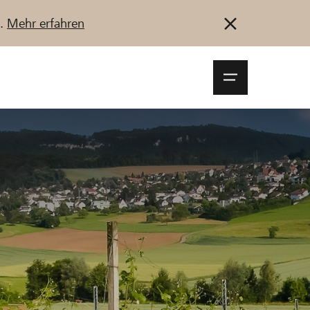
u.
Mehr erfahren
Navigationsm
öffnen
Anmelden
Registrieren
Jetzt starten