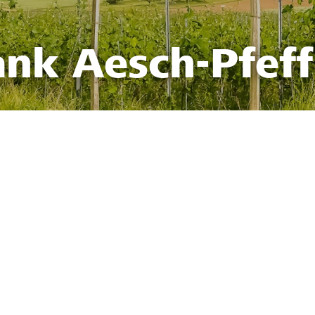
ank Aesch-Pfef