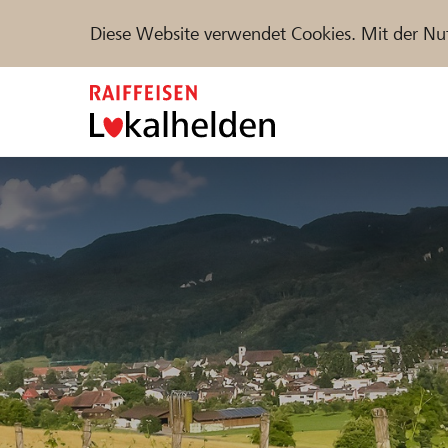
Diese Website verwendet Cookies. Mit der Nu
Zum
Inhalt
springen
Unterstützen
Hilfe & Support
Partne
Projekte und Organisationen finden
DE
FR
IT