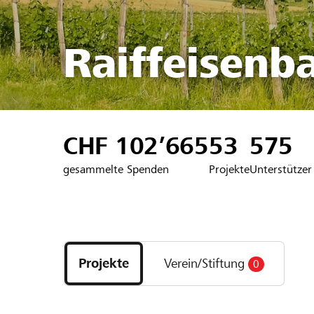
Raiffeisenb
CHF 102’665
53
575
gesammelte Spenden
Projekte
Unterstützer
Entdecke
Projekte
Projekte
Verein/Stiftung
0
und
Organisationen
der