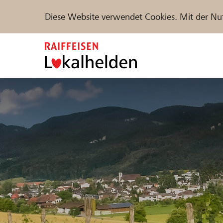
Diese Website verwendet Cookies. Mit der Nu
Zum
Inhalt
springen
Unterstützen
Hilfe & Support
Partne
Projekte und Organisationen finden
DE
FR
IT