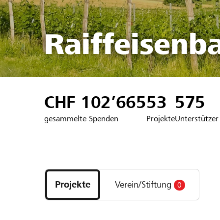
Raiffeisenb
CHF 102’665
53
575
gesammelte Spenden
Projekte
Unterstützer
Entdecke
Projekte
Projekte
Verein/Stiftung
0
und
Organisationen
der