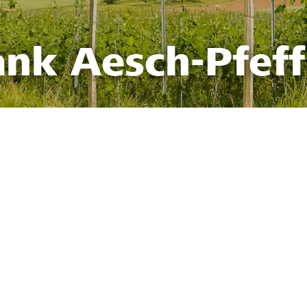
ank Aesch-Pfef