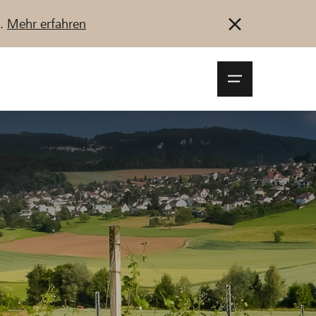
u.
Mehr erfahren
Navigationsm
öffnen
Anmelden
Registrieren
Jetzt starten