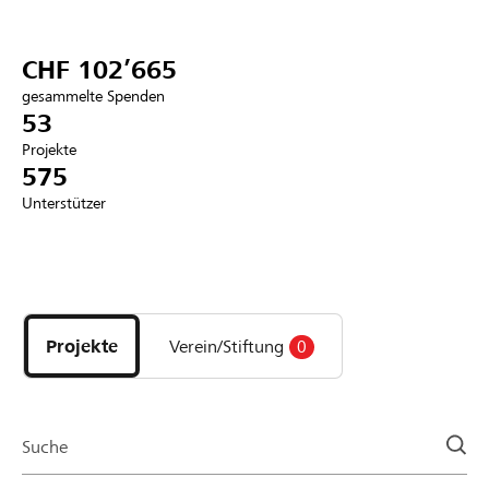
Partner / Raiffeisenbank
CHF 102’665
gesammelte Spenden
53
Projekte
Anmelden
575
Unterstützer
Registrieren
Entdecke
DE
FR
IT
Projekte
und
Projekte
Verein/Stiftung
0
Organisationen
der
Page
Suche