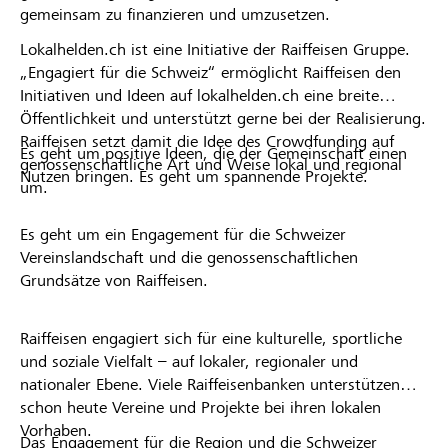
gemeinsam zu finanzieren und umzusetzen.
Lokalhelden.ch ist eine Initiative der Raiffeisen Gruppe.
„Engagiert für die Schweiz“ ermöglicht Raiffeisen den
Initiativen und Ideen auf lokalhelden.ch eine breite
Öffentlichkeit und unterstützt gerne bei der Realisierung.
Raiffeisen setzt damit die Idee des Crowdfunding auf
Es geht um positive Ideen, die der Gemeinschaft einen
genossenschaftliche Art und Weise lokal und regional
Nutzen bringen. Es geht um spannende Projekte.
um.
Es geht um ein Engagement für die Schweizer
Vereinslandschaft und die genossenschaftlichen
Grundsätze von Raiffeisen.
Raiffeisen engagiert sich für eine kulturelle, sportliche
und soziale Vielfalt – auf lokaler, regionaler und
nationaler Ebene. Viele Raiffeisenbanken unterstützen
schon heute Vereine und Projekte bei ihren lokalen
Vorhaben.
Das Engagement für die Region und die Schweizer