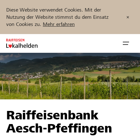
Diese Website verwendet Cookies. Mit der
Nutzung der Website stimmst du dem Einsatz
von Cookies zu.
Mehr erfahren
Zum
Inhalt
Navig
springen
öffnen
Jetzt starten
Projekte und Organisationen finden
Raiffeisenbank
Unterstützen
Aesch-Pfeffingen
Hilfe & Support