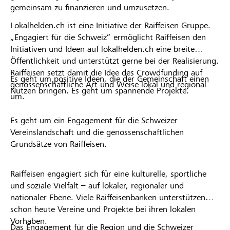
gemeinsam zu finanzieren und umzusetzen.
Lokalhelden.ch ist eine Initiative der Raiffeisen Gruppe.
„Engagiert für die Schweiz“ ermöglicht Raiffeisen den
Initiativen und Ideen auf lokalhelden.ch eine breite
Öffentlichkeit und unterstützt gerne bei der Realisierung.
Raiffeisen setzt damit die Idee des Crowdfunding auf
Es geht um positive Ideen, die der Gemeinschaft einen
genossenschaftliche Art und Weise lokal und regional
Nutzen bringen. Es geht um spannende Projekte.
um.
Es geht um ein Engagement für die Schweizer
Vereinslandschaft und die genossenschaftlichen
Grundsätze von Raiffeisen.
Raiffeisen engagiert sich für eine kulturelle, sportliche
und soziale Vielfalt – auf lokaler, regionaler und
nationaler Ebene. Viele Raiffeisenbanken unterstützen
schon heute Vereine und Projekte bei ihren lokalen
Vorhaben.
Das Engagement für die Region und die Schweizer