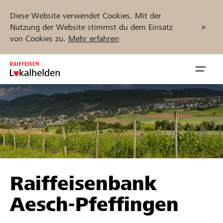
Diese Website verwendet Cookies. Mit der
Nutzung der Website stimmst du dem Einsatz
von Cookies zu.
Mehr erfahren
Zum
Inhalt
Navig
springen
öffnen
Jetzt starten
Projekte und Organisationen finden
Raiffeisenbank
Unterstützen
Aesch-Pfeffingen
Hilfe & Support