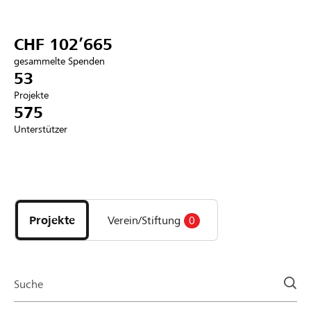
Partner / Raiffeisenbank
CHF 102’665
gesammelte Spenden
53
Projekte
Anmelden
575
Unterstützer
Registrieren
Entdecke
DE
FR
IT
Projekte
und
Projekte
Verein/Stiftung
0
Organisationen
der
Page
Suche