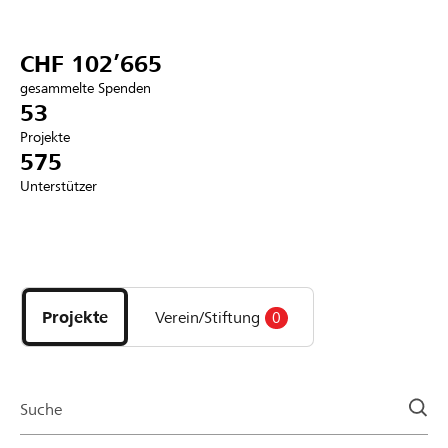
Partner / Raiffeisenbank
CHF 102’665
gesammelte Spenden
53
Projekte
Anmelden
575
Unterstützer
Registrieren
Entdecke
DE
FR
IT
Projekte
und
Projekte
Verein/Stiftung
0
Organisationen
der
Page
Suche