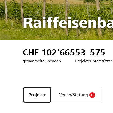
Raiffeisenb
CHF 102’665
53
575
gesammelte Spenden
Projekte
Unterstützer
Entdecke
Projekte
Projekte
Verein/Stiftung
0
und
Organisationen
der