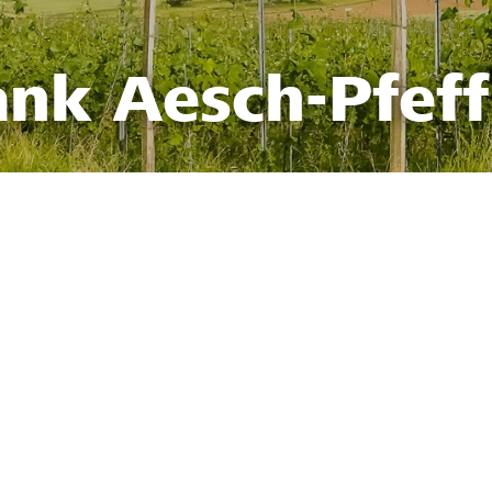
ank Aesch-Pfef