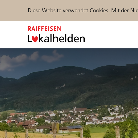
Diese Website verwendet Cookies. Mit der Nu
Zum
Inhalt
springen
Unterstützen
Hilfe & Support
Partne
Projekte und Organisationen finden
DE
FR
IT