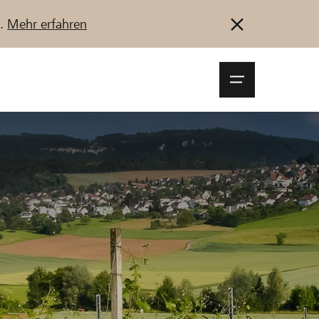
u.
Mehr erfahren
Navigationsm
öffnen
Anmelden
Registrieren
Jetzt starten