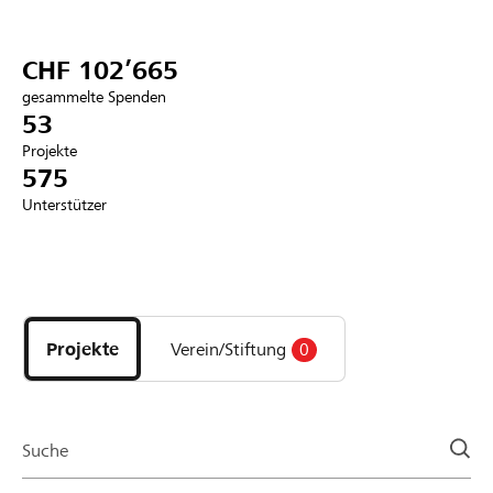
Partner / Raiffeisenbank
CHF 102’665
gesammelte Spenden
53
Projekte
Anmelden
575
Unterstützer
Registrieren
Entdecke
DE
FR
IT
Projekte
und
Projekte
Verein/Stiftung
0
Organisationen
der
Page
Suche