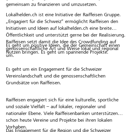
gemeinsam zu finanzieren und umzusetzen.
Lokalhelden.ch ist eine Initiative der Raiffeisen Gruppe.
„Engagiert für die Schweiz“ ermöglicht Raiffeisen den
Initiativen und Ideen auf lokalhelden.ch eine breite
Öffentlichkeit und unterstützt gerne bei der Realisierung.
Raiffeisen setzt damit die Idee des Crowdfunding auf
Es geht um positive Ideen, die der Gemeinschaft einen
genossenschaftliche Art und Weise lokal und regional
Nutzen bringen. Es geht um spannende Projekte.
um.
Es geht um ein Engagement für die Schweizer
Vereinslandschaft und die genossenschaftlichen
Grundsätze von Raiffeisen.
Raiffeisen engagiert sich für eine kulturelle, sportliche
und soziale Vielfalt – auf lokaler, regionaler und
nationaler Ebene. Viele Raiffeisenbanken unterstützen
schon heute Vereine und Projekte bei ihren lokalen
Vorhaben.
Das Engagement für die Region und die Schweizer