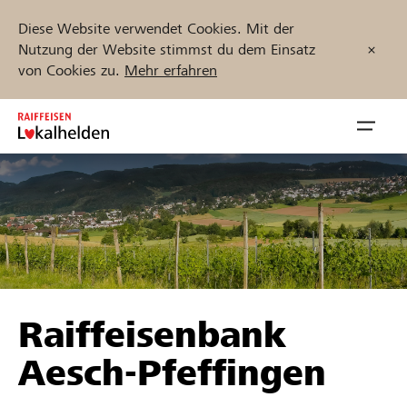
Diese Website verwendet Cookies. Mit der
Nutzung der Website stimmst du dem Einsatz
von Cookies zu.
Mehr erfahren
Zum
Inhalt
Navig
springen
öffnen
Jetzt starten
Projekte und Organisationen finden
Raiffeisenbank
Unterstützen
Aesch-Pfeffingen
Hilfe & Support