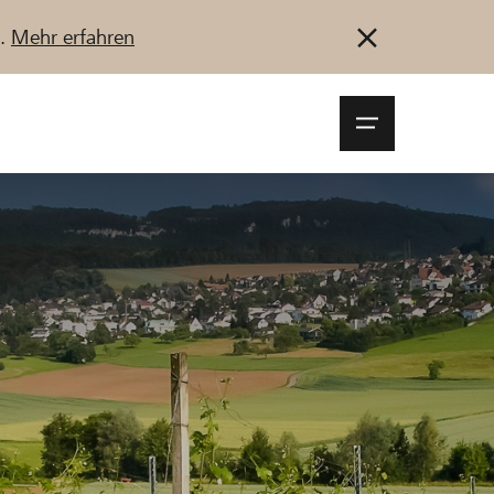
u.
Mehr erfahren
Navigationsm
öffnen
Anmelden
Registrieren
Jetzt starten