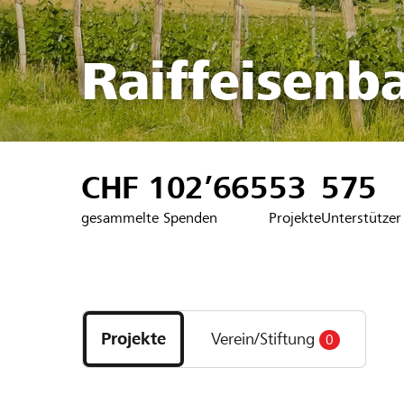
Raiffeisenb
CHF 102’665
53
575
gesammelte Spenden
Projekte
Unterstützer
Entdecke
Projekte
Projekte
Verein/Stiftung
0
und
Organisationen
der