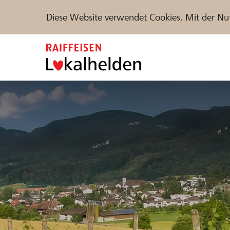
Diese Website verwendet Cookies. Mit der Nu
Zum
Inhalt
springen
Unterstützen
Hilfe & Support
Partne
Projekte und Organisationen finden
DE
FR
IT