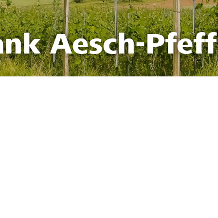
ank Aesch-Pfef