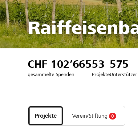
Raiffeisenb
CHF 102’665
53
575
gesammelte Spenden
Projekte
Unterstützer
Entdecke
Projekte
Projekte
Verein/Stiftung
0
und
Organisationen
der