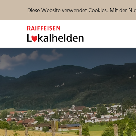
Diese Website verwendet Cookies. Mit der Nu
Zum
Inhalt
springen
Unterstützen
Hilfe & Support
Partne
Projekte und Organisationen finden
DE
FR
IT