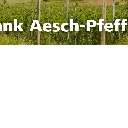
ank Aesch-Pfef