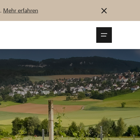
u.
Mehr erfahren
Navigationsm
öffnen
Anmelden
Registrieren
Jetzt starten