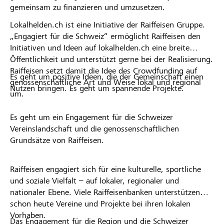
gemeinsam zu finanzieren und umzusetzen.
Lokalhelden.ch ist eine Initiative der Raiffeisen Gruppe.
„Engagiert für die Schweiz“ ermöglicht Raiffeisen den
Initiativen und Ideen auf lokalhelden.ch eine breite
Öffentlichkeit und unterstützt gerne bei der Realisierung.
Raiffeisen setzt damit die Idee des Crowdfunding auf
Es geht um positive Ideen, die der Gemeinschaft einen
genossenschaftliche Art und Weise lokal und regional
Nutzen bringen. Es geht um spannende Projekte.
um.
Es geht um ein Engagement für die Schweizer
Vereinslandschaft und die genossenschaftlichen
Grundsätze von Raiffeisen.
Raiffeisen engagiert sich für eine kulturelle, sportliche
und soziale Vielfalt – auf lokaler, regionaler und
nationaler Ebene. Viele Raiffeisenbanken unterstützen
schon heute Vereine und Projekte bei ihren lokalen
Vorhaben.
Das Engagement für die Region und die Schweizer