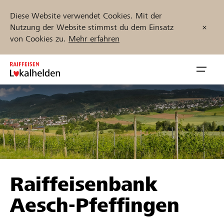
Diese Website verwendet Cookies. Mit der
Nutzung der Website stimmst du dem Einsatz
von Cookies zu.
Mehr erfahren
Zum
Inhalt
Navig
springen
öffnen
Jetzt starten
Projekte und Organisationen finden
Raiffeisenbank
Unterstützen
Aesch-Pfeffingen
Hilfe & Support