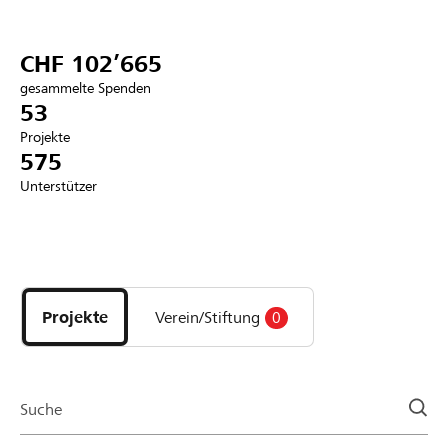
Partner / Raiffeisenbank
CHF 102’665
gesammelte Spenden
53
Projekte
Anmelden
575
Unterstützer
Registrieren
Entdecke
DE
FR
IT
Projekte
und
Projekte
Verein/Stiftung
0
Organisationen
der
Page
Suche