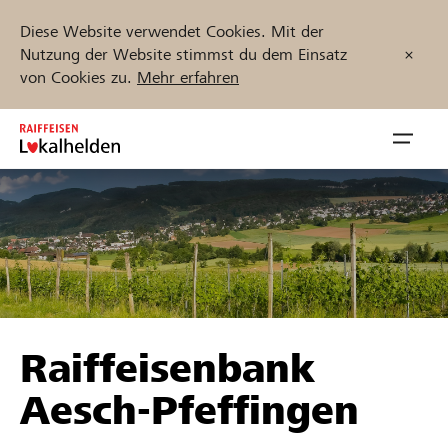
Diese Website verwendet Cookies. Mit der
Nutzung der Website stimmst du dem Einsatz
von Cookies zu.
Mehr erfahren
Zum
Inhalt
Navig
springen
öffnen
Jetzt starten
Projekte und Organisationen finden
Raiffeisenbank
Unterstützen
Aesch-Pfeffingen
Hilfe & Support