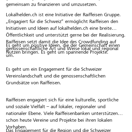
gemeinsam zu finanzieren und umzusetzen.
Lokalhelden.ch ist eine Initiative der Raiffeisen Gruppe.
„Engagiert für die Schweiz“ ermöglicht Raiffeisen den
Initiativen und Ideen auf lokalhelden.ch eine breite
Öffentlichkeit und unterstützt gerne bei der Realisierung.
Raiffeisen setzt damit die Idee des Crowdfunding auf
Es geht um positive Ideen, die der Gemeinschaft einen
genossenschaftliche Art und Weise lokal und regional
Nutzen bringen. Es geht um spannende Projekte.
um.
Es geht um ein Engagement für die Schweizer
Vereinslandschaft und die genossenschaftlichen
Grundsätze von Raiffeisen.
Raiffeisen engagiert sich für eine kulturelle, sportliche
und soziale Vielfalt – auf lokaler, regionaler und
nationaler Ebene. Viele Raiffeisenbanken unterstützen
schon heute Vereine und Projekte bei ihren lokalen
Vorhaben.
Das Engagement für die Region und die Schweizer