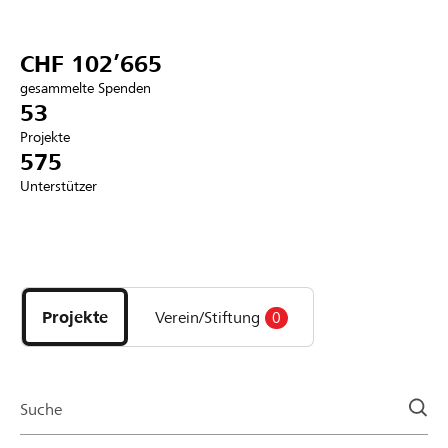
Partner / Raiffeisenbank
CHF 102’665
gesammelte Spenden
53
Projekte
Anmelden
575
Unterstützer
Registrieren
Entdecke
DE
FR
IT
Projekte
und
Projekte
Verein/Stiftung
0
Organisationen
der
Page
Suche