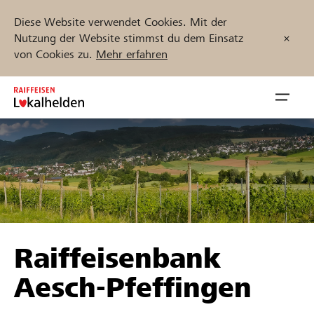
Diese Website verwendet Cookies. Mit der
Nutzung der Website stimmst du dem Einsatz
von Cookies zu.
Mehr erfahren
Zum
Inhalt
Navig
springen
öffnen
Jetzt starten
Projekte und Organisationen finden
Raiffeisenbank
Unterstützen
Aesch-Pfeffingen
Hilfe & Support