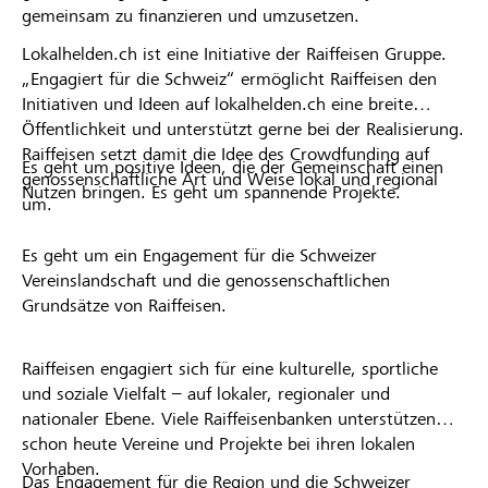
gemeinsam zu finanzieren und umzusetzen.
Lokalhelden.ch ist eine Initiative der Raiffeisen Gruppe.
„Engagiert für die Schweiz“ ermöglicht Raiffeisen den
Initiativen und Ideen auf lokalhelden.ch eine breite
Öffentlichkeit und unterstützt gerne bei der Realisierung.
Raiffeisen setzt damit die Idee des Crowdfunding auf
Es geht um positive Ideen, die der Gemeinschaft einen
genossenschaftliche Art und Weise lokal und regional
Nutzen bringen. Es geht um spannende Projekte.
um.
Es geht um ein Engagement für die Schweizer
Vereinslandschaft und die genossenschaftlichen
Grundsätze von Raiffeisen.
Raiffeisen engagiert sich für eine kulturelle, sportliche
und soziale Vielfalt – auf lokaler, regionaler und
nationaler Ebene. Viele Raiffeisenbanken unterstützen
schon heute Vereine und Projekte bei ihren lokalen
Vorhaben.
Das Engagement für die Region und die Schweizer