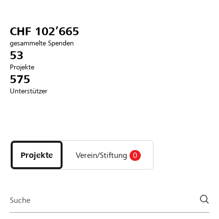
Partner / Raiffeisenbank
CHF 102’665
gesammelte Spenden
53
Projekte
Anmelden
575
Unterstützer
Registrieren
Entdecke
DE
FR
IT
Projekte
und
Projekte
Verein/Stiftung
0
Organisationen
der
Page
Suche