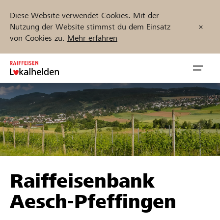
Diese Website verwendet Cookies. Mit der
Nutzung der Website stimmst du dem Einsatz
von Cookies zu.
Mehr erfahren
Zum
Inhalt
Navig
springen
öffnen
Jetzt starten
Projekte und Organisationen finden
Raiffeisenbank
Unterstützen
Aesch-Pfeffingen
Hilfe & Support