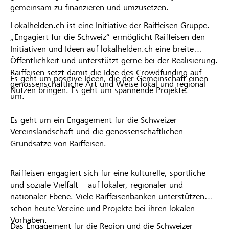
gemeinsam zu finanzieren und umzusetzen.
Lokalhelden.ch ist eine Initiative der Raiffeisen Gruppe.
„Engagiert für die Schweiz“ ermöglicht Raiffeisen den
Initiativen und Ideen auf lokalhelden.ch eine breite
Öffentlichkeit und unterstützt gerne bei der Realisierung.
Raiffeisen setzt damit die Idee des Crowdfunding auf
Es geht um positive Ideen, die der Gemeinschaft einen
genossenschaftliche Art und Weise lokal und regional
Nutzen bringen. Es geht um spannende Projekte.
um.
Es geht um ein Engagement für die Schweizer
Vereinslandschaft und die genossenschaftlichen
Grundsätze von Raiffeisen.
Raiffeisen engagiert sich für eine kulturelle, sportliche
und soziale Vielfalt – auf lokaler, regionaler und
nationaler Ebene. Viele Raiffeisenbanken unterstützen
schon heute Vereine und Projekte bei ihren lokalen
Vorhaben.
Das Engagement für die Region und die Schweizer