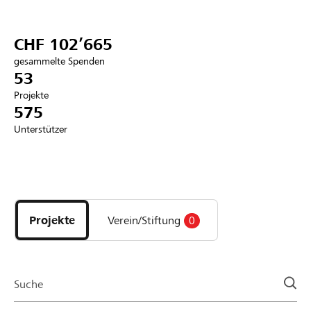
Partner / Raiffeisenbank
CHF 102’665
gesammelte Spenden
53
Projekte
Anmelden
575
Unterstützer
Registrieren
Entdecke
DE
FR
IT
Projekte
und
Projekte
Verein/Stiftung
0
Organisationen
der
Page
Suche