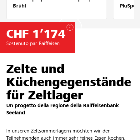
Partner / Banche Raiffeisen
Brühl
PluSpor
CHF 1’174
Collegarsi
Sostenuto par Raiffeisen
Registrazione
Zelte und
Küchengegenstände
DE
FR
IT
für Zeltlager
Un progetto della regione della
Raiffeisenbank
Seeland
In unseren Zeltsommerlagern möchten wir den
Teilnehmenden auch immer sehr feines Essen kochen.