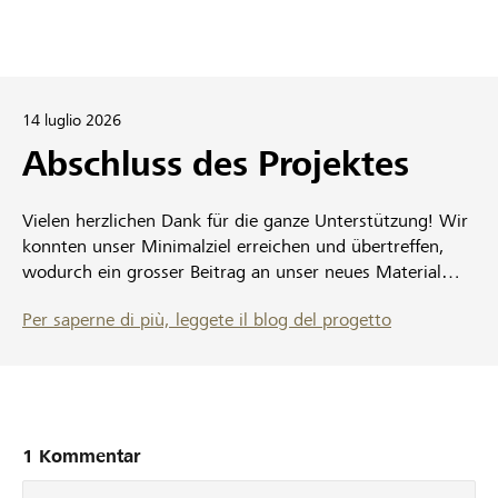
14 luglio 2026
Abschluss des Projektes
Vielen herzlichen Dank für die ganze Unterstützung! Wir
konnten unser Minimalziel erreichen und übertreffen,
wodurch ein grosser Beitrag an unser neues Material
gesammelt werden konnte. Dieses Material konnten wir
Per saperne di più, leggete il blog del progetto
auch im am letzten Samstag zu Ende gegangenen
Sommerlager bereits gut benützen. Danke für Ihr
Mittragen. Freundliche Grüsse Jungschar Ipsach-Nidau
1 Kommentar