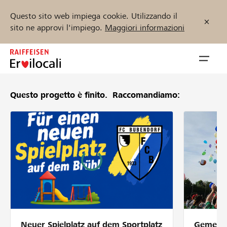
Questo sito web impiega cookie. Utilizzando il
sito ne approvi l'impiego.
Maggiori informazioni
Zum
Inhalt
Navig
springen
öffnen
Questo progetto è finito.
Raccomandiamo:
Inizia ora
Trova progetti e organizzazioni
Sostenere
Aiuto & supporto
Neuer Spielplatz auf dem Sportplatz
Gemeins