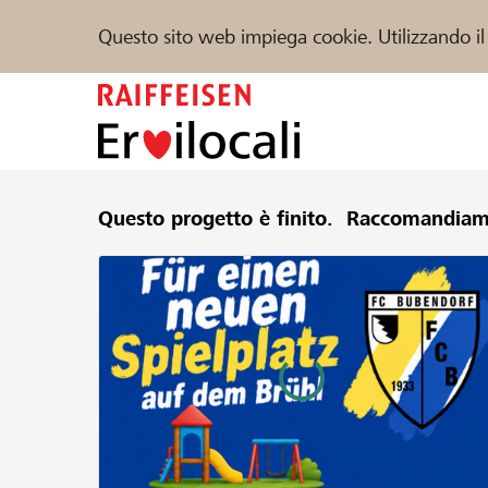
Questo sito web impiega cookie. Utilizzando il
Zum
Inhalt
springen
Sostenere
Questo progetto è finito.
Aiuto & supporto
Raccomandiam
Partner
Trova progetti e organizzazioni
DE
FR
IT