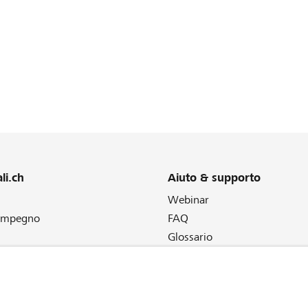
li.ch
Aiuto & supporto
Webinar
 impegno
FAQ
Glossario
ter
Contatto