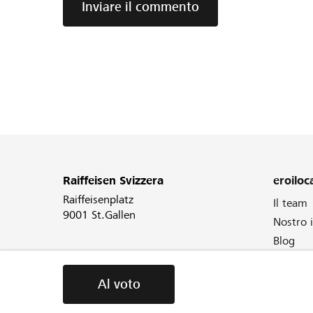
Inviare il commento
Raiffeisen Svizzera
eroiloca
Raiffeisenplatz
Il team
9001 St.Gallen
Nostro
Blog
Newslet
Al voto
Al voto