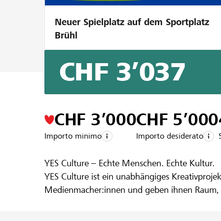
Neuer Spielplatz auf dem Sportplatz
Brühl
CHF 3’037
Un progetto della regione della
Raiffeis
YES Culture
CHF 3’000
CHF 5’000
Importo minimo
Importo desiderato
YES Culture – Echte Menschen. Echte Kultur.
YES Culture ist ein unabhängiges Kreativproje
Medienmacher:innen und geben ihnen Raum, si
entstehen redaktionelle Formate, Musik, Event
zu fördern und authentische Kultur lebendig 