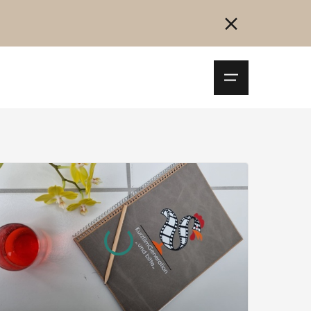
Navigationsm
öffnen
Collegarsi
Registrazione
Inizia ora