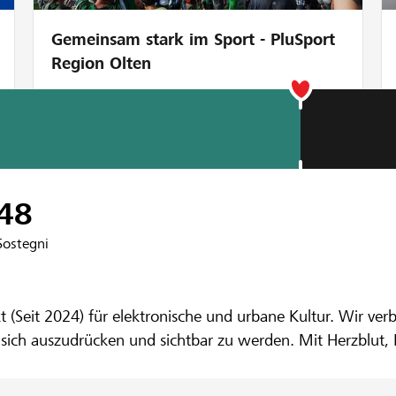
Gemeinsam stark im Sport - PluSport
Region Olten
enbank Untere Emme
48
Sostegni
kt (Seit 2024) für elektronische und urbane Kultur. Wir ve
ch auszudrücken und sichtbar zu werden. Mit Herzblut, 
s und kreative Kooperationen. Deine Unterstützung hilft u
zu halten – von echten Menschen, für echte Menschen.