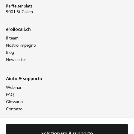
Raiffeisenplatz
9001 St.Gallen
eroilocali.ch
Il team
Nostro impegno
Blog
Newsletter
Aiuto & supporto
Webinar
FAQ
Glossario
Contatto
Informazioni giuridiche
Selezionare il supporto