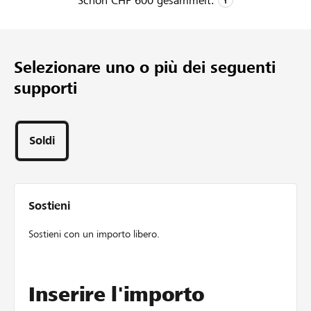
Schon
CHF 600
gesammelt.
CHF 600
Donazioni raccolte
Selezionare uno o più dei seguenti
1
supporti
Progetto
4
Sostegni
Soldi
Sostieni
Sostieni con un importo libero.
Inserire l'importo