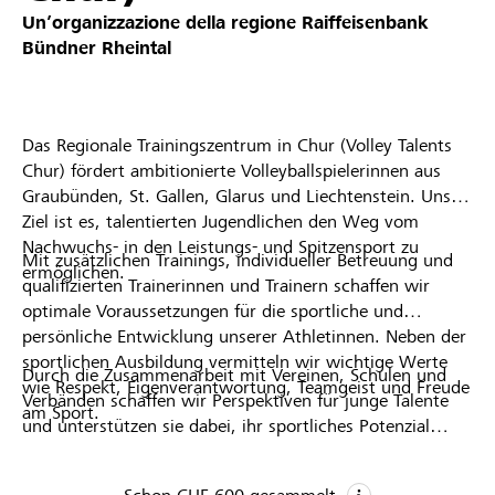
Partner / Banche Raiffeisen
Un’organizzazione della regione
Raiffeisenbank
Bündner Rheintal
Collegarsi
Das Regionale Trainingszentrum in Chur (Volley Talents
Chur) fördert ambitionierte Volleyballspielerinnen aus
Graubünden, St. Gallen, Glarus und Liechtenstein. Unser
Registrazione
Ziel ist es, talentierten Jugendlichen den Weg vom
Nachwuchs- in den Leistungs- und Spitzensport zu
Mit zusätzlichen Trainings, individueller Betreuung und
ermöglichen.
qualifizierten Trainerinnen und Trainern schaffen wir
DE
FR
IT
optimale Voraussetzungen für die sportliche und
persönliche Entwicklung unserer Athletinnen. Neben der
sportlichen Ausbildung vermitteln wir wichtige Werte
Durch die Zusammenarbeit mit Vereinen, Schulen und
wie Respekt, Eigenverantwortung, Teamgeist und Freude
Verbänden schaffen wir Perspektiven für junge Talente
am Sport.
und unterstützen sie dabei, ihr sportliches Potenzial
bestmöglich auszuschöpfen.