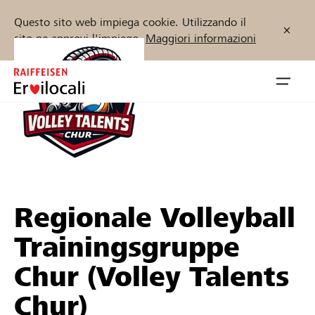
Questo sito web impiega cookie. Utilizzando il
sito ne approvi l'impiego.
Maggiori informazioni
Zum
Inhalt
Navig
springen
öffnen
Inizia ora
Regionale Volleyball
Trova progetti e organizzazioni
Trainingsgruppe
Sostenere
Chur (Volley Talents
Aiuto & supporto
Chur)