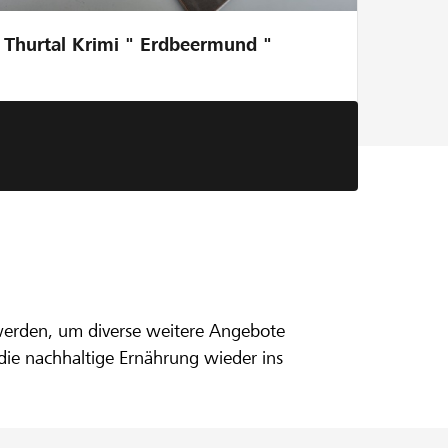
Thurtal Krimi " Erdbeermund "
achhaltige
 werden, um diverse weitere Angebote
die nachhaltige Ernährung wieder ins