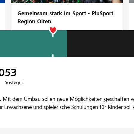
Gemeinsam stark im Sport - PluSport
Region Olten
enbank im Entlebuch
inestall für n
0
53
Sostegni
age. Mit dem Umbau sollen neue Möglichkeiten geschaffen
 Erwachsene und spielerische Schulungen für Kinder soll 