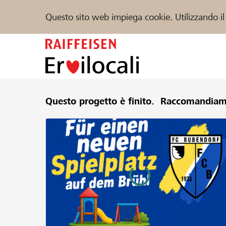
Questo sito web impiega cookie. Utilizzando il
Zum
Inhalt
springen
Sostenere
Questo progetto è finito.
Aiuto & supporto
Raccomandiam
Partner
Trova progetti e organizzazioni
DE
FR
IT