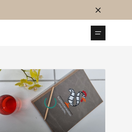
Navigationsm
öffnen
Collegarsi
Registrazione
Inizia ora