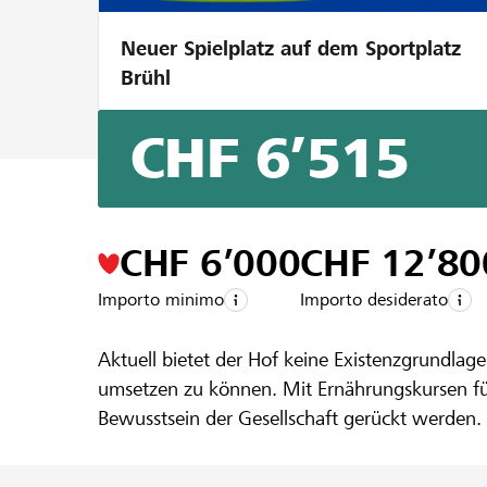
Neuer Spielplatz auf dem Sportplatz
Brühl
CHF 6’515
Un progetto della regione della
Raiffeis
Umbau Schwe
CHF 6’000
CHF 12’80
Importo minimo
Importo desiderato
Ernährung
Aktuell bietet der Hof keine Existenzgrundl
umsetzen zu können. Mit Ernährungskursen für
Bewusstsein der Gesellschaft gerückt werden.