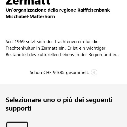
Zermatt
Partner / Banche Raiffeisen
Un’organizzazione della regione
Raiffeisenbank
Mischabel-Matterhorn
Collegarsi
Seit 1969 setzt sich der Trachtenverein für die
Trachtenkultur in Zermatt ein. Er ist ein wichtiger
Registrazione
Bestandteil des kulturellen Lebens in der Region und ein
Garant für gelebte Tradition. Mit viel Engagement und
Begeisterung setzt sich der Verein bis heute für den
Schon
CHF 9’385
gesammelt.
Erhalt und die Weitergabe der Zermatter Volkskultur ein.
DE
FR
IT
Der Schwerpunkt liegt dabei im Trachtenwesen als Teil
CHF 9’385
des heimischen Kulturerbes.
Die nächsten grossen Projekten sind eine
Donazioni raccolte
Selezionare uno o più dei seguenti
1
Fotoausstellung „Zeitgewand - Tradition im Dialog mit
der Moderne“, die Erfassung und Digitalisierung der
supporti
Progetto
Trachtenherstellung und die Erneuerung der
59
Vereinsfahne.
Sostegni