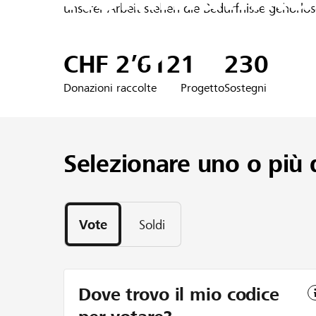
unserer Arbeit stehen die Bedürfnisse gehörl
Hörgeschäd
CHF 2’612
1
230
Donazioni raccolte
Progetto
Sostegni
Selezionare uno o più 
Vote
Soldi
Dove trovo il mio codice