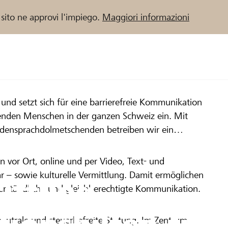
 sito ne approvi l'impiego.
Maggiori informazioni
d setzt sich für eine barrierefreie Kommunikation
 / Banche Raiffeisen
enden Menschen in der ganzen Schweiz ein. Mit
densprachdolmetschenden betreiben wir ein
 vor Ort, online und per Video, Text- und
enbank Olten
r – sowie kulturelle Vermittlung. Damit ermöglichen
iftung
verständliche und gleichberechtigte Kommunikation.
onshilfen für
utrale und steuerbefreite Stiftung. Im Zentrum