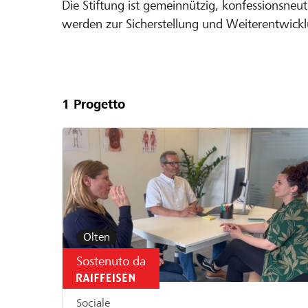
Die Stiftung ist gemeinnützig, konfessionsneut
werden zur Sicherstellung und Weiterentwicklu
Unsere
Projekte
1
Progetto
Olten
Sostenuto da
Sociale