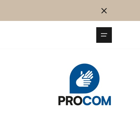
Navigationsm
öffnen
Collegarsi
Registrazione
Inizia ora