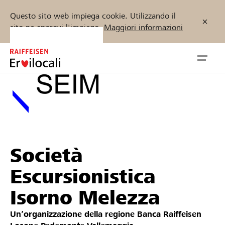
Questo sito web impiega cookie. Utilizzando il
sito ne approvi l'impiego.
Maggiori informazioni
Zum
Inhalt
Navig
springen
öffnen
Inizia ora
Società
Trova progetti e organizzazioni
Escursionistica
Sostenere
Isorno Melezza
Aiuto & supporto
Un’organizzazione della regione
Banca Raiffeisen