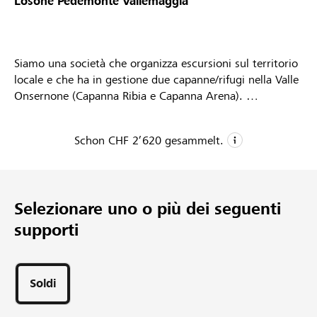
Losone Pedemonte Vallemaggia
Partner / Banche Raiffeisen
Siamo una società che organizza escursioni sul territorio
locale e che ha in gestione due capanne/rifugi nella Valle
Collegarsi
Onsernone (Capanna Ribia e Capanna Arena).
Amanti della natura e della montagna crediamo anche
Registrazione
fermamente in valori legati al territorio e alla
Schon
CHF 2’620
gesammelt.
sostenibilità delle zone rurali e di montagna.
CHF 2’620
DE
FR
IT
Donazioni raccolte
Selezionare uno o più dei seguenti
1
supporti
Progetto
32
Sostegni
Soldi