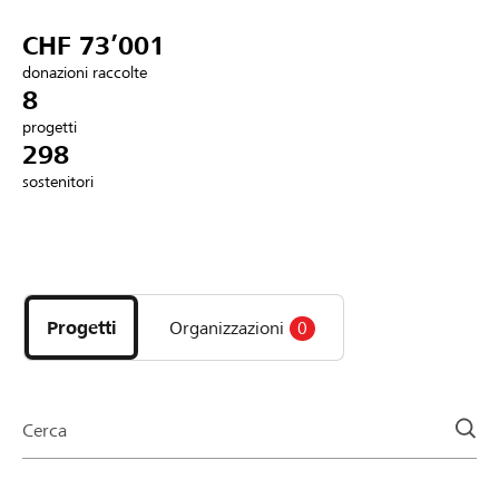
Partner / Banche Raiffeisen
CHF 73’001
donazioni raccolte
8
progetti
Collegarsi
298
sostenitori
Registrazione
Scopri
DE
FR
IT
i
progetti
Progetti
Organizzazioni
0
e
le
organizzazioni
della
Cerca
pagina