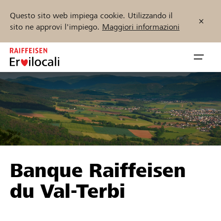
Questo sito web impiega cookie. Utilizzando il
sito ne approvi l'impiego.
Maggiori informazioni
Zum
Inhalt
Navig
springen
öffnen
Inizia ora
Trova progetti e organizzazioni
Banque Raiffeisen
Sostenere
du Val-Terbi
Aiuto & supporto