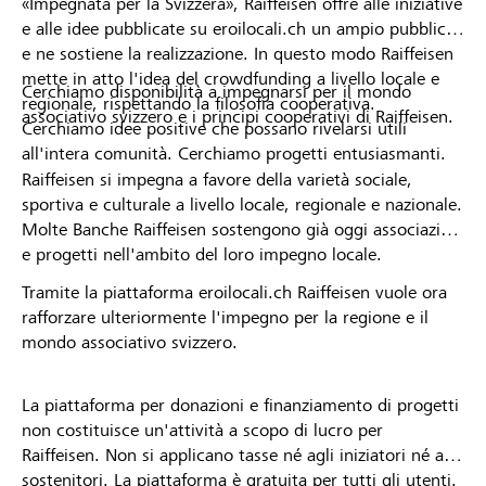
«Impegnata per la Svizzera», Raiffeisen offre alle iniziative
e alle idee pubblicate su eroilocali.ch un ampio pubblico
e ne sostiene la realizzazione. In questo modo Raiffeisen
mette in atto l'idea del crowdfunding a livello locale e
Cerchiamo disponibilità a impegnarsi per il mondo
regionale, rispettando la filosofia cooperativa.
associativo svizzero e i principi cooperativi di Raiffeisen.
Cerchiamo idee positive che possano rivelarsi utili
all'intera comunità. Cerchiamo progetti entusiasmanti.
Raiffeisen si impegna a favore della varietà sociale,
sportiva e culturale a livello locale, regionale e nazionale.
Molte Banche Raiffeisen sostengono già oggi associazioni
e progetti nell'ambito del loro impegno locale.
Tramite la piattaforma eroilocali.ch Raiffeisen vuole ora
rafforzare ulteriormente l'impegno per la regione e il
mondo associativo svizzero.
La piattaforma per donazioni e finanziamento di progetti
non costituisce un'attività a scopo di lucro per
Raiffeisen. Non si applicano tasse né agli iniziatori né ai
sostenitori. La piattaforma è gratuita per tutti gli utenti.