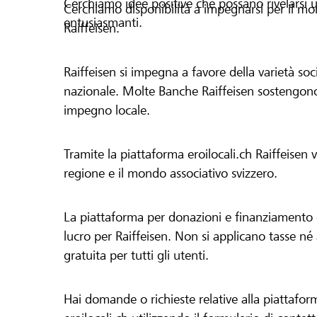
Cerchiamo idee positive che possano rivelarsi u
Cerchiamo disponibilità a impegnarsi per il mond
entusiasmanti.
Raiffeisen.
Raiffeisen si impegna a favore della varietà socia
nazionale. Molte Banche Raiffeisen sostengono 
impegno locale.
Tramite la piattaforma eroilocali.ch Raiffeisen
regione e il mondo associativo svizzero.
La piattaforma per donazioni e finanziamento di
lucro per Raiffeisen. Non si applicano tasse né a
gratuita per tutti gli utenti.
Hai domande o richieste relative alla piattafor