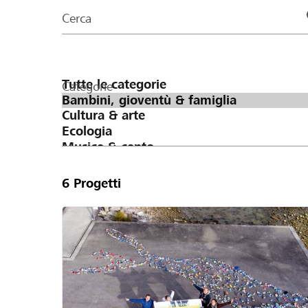
organizzazioni
Cerca
della
pagina
Categorie
6
Progetti