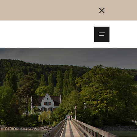
Navigationsm
öffnen
Collegarsi
Registrazione
Inizia ora