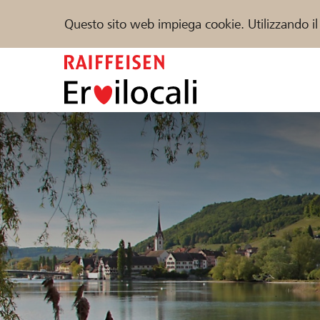
Questo sito web impiega cookie. Utilizzando il
Zum
Inhalt
springen
Sostenere
Aiuto & supporto
Partner
Trova progetti e organizzazioni
DE
FR
IT