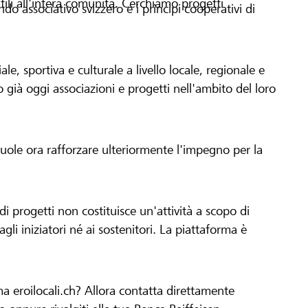
tili all'intera comunità. Cerchiamo progetti
o associativo svizzero e i principi cooperativi di
le, sportiva e culturale a livello locale, regionale e
già oggi associazioni e progetti nell'ambito del loro
 vuole ora rafforzare ulteriormente l'impegno per la
 progetti non costituisce un'attività a scopo di
gli iniziatori né ai sostenitori. La piattaforma è
ma eroilocali.ch? Allora contatta direttamente