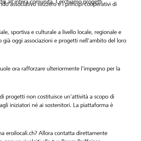
tili all'intera comunità. Cerchiamo progetti
o associativo svizzero e i principi cooperativi di
le, sportiva e culturale a livello locale, regionale e
già oggi associazioni e progetti nell'ambito del loro
 vuole ora rafforzare ulteriormente l'impegno per la
 progetti non costituisce un'attività a scopo di
gli iniziatori né ai sostenitori. La piattaforma è
ma eroilocali.ch? Allora contatta direttamente