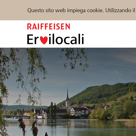
Questo sito web impiega cookie. Utilizzando il
Zum
Inhalt
springen
Sostenere
Aiuto & supporto
Partner
Trova progetti e organizzazioni
DE
FR
IT