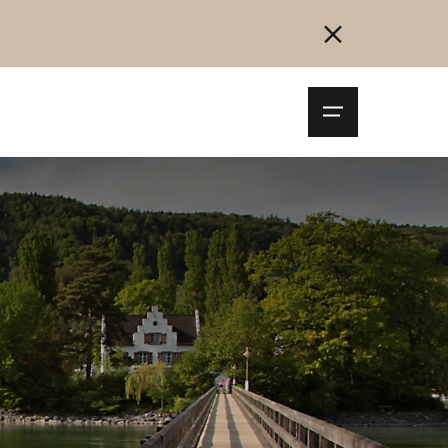
Navigationsm
öffnen
Collegarsi
Registrazione
Inizia ora