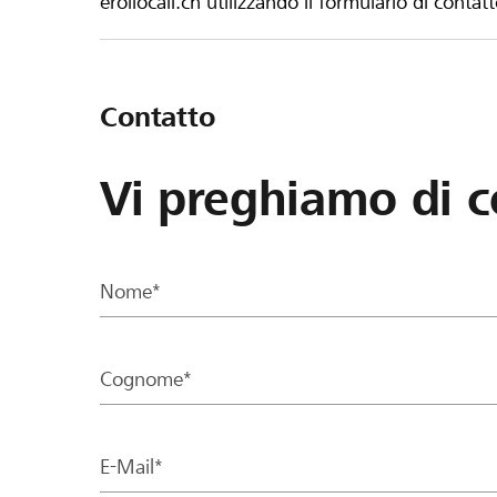
eroilocali.ch utilizzando il formulario di contat
Contatto
Vi preghiamo di c
Nome*
Cognome*
E-Mail*