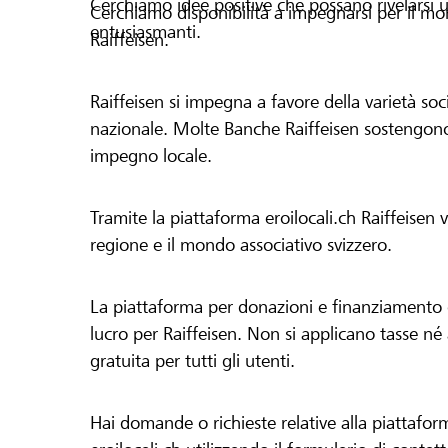
Cerchiamo idee positive che possano rivelarsi u
Cerchiamo disponibilità a impegnarsi per il mond
entusiasmanti.
Raiffeisen.
Raiffeisen si impegna a favore della varietà socia
nazionale. Molte Banche Raiffeisen sostengono 
impegno locale.
Tramite la piattaforma eroilocali.ch Raiffeisen
regione e il mondo associativo svizzero.
La piattaforma per donazioni e finanziamento di
lucro per Raiffeisen. Non si applicano tasse né a
gratuita per tutti gli utenti.
Hai domande o richieste relative alla piattafor