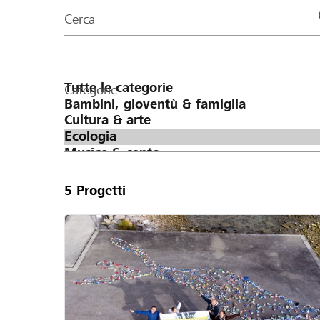
organizzazioni
Cerca
della
pagina
Categorie
5
Progetti