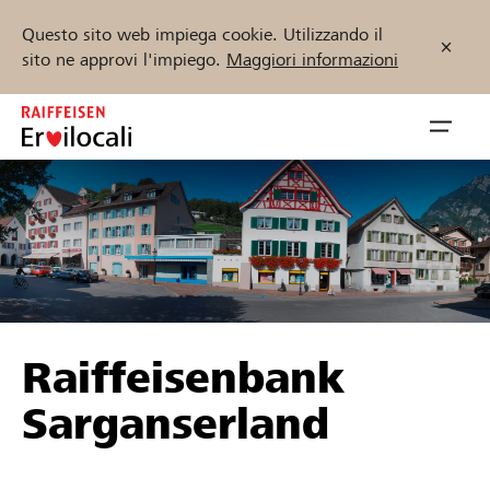
Questo sito web impiega cookie. Utilizzando il
sito ne approvi l'impiego.
Maggiori informazioni
Zum
Inhalt
Navig
springen
öffnen
Inizia ora
Trova progetti e organizzazioni
Raiffeisenbank
Sostenere
Sarganserland
Aiuto & supporto