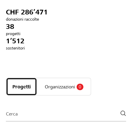
Partner / Banche Raiffeisen
CHF 286’471
donazioni raccolte
38
progetti
Collegarsi
1’512
sostenitori
Registrazione
Scopri
DE
FR
IT
i
progetti
Progetti
Organizzazioni
0
e
le
organizzazioni
della
Cerca
pagina