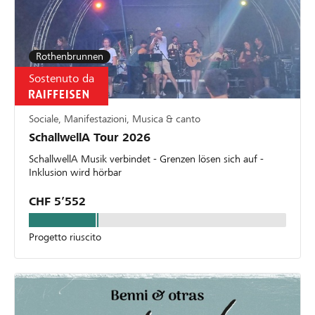
von deiner Raiffeisenbank angenommen oder
abgelehnt wurdest. * Die Raiffeisenbank
Mittelbünden behält sich das Recht vor, Projekte
oder Organisationsprofile vom Lokalbonus
Rothenbrunnen
auszuschliessen.
Sostenuto da
Sociale, Manifestazioni, Musica & canto
SchallwellA Tour 2026
SchallwellA Musik verbindet - Grenzen lösen sich auf -
Inklusion wird hörbar
CHF 5’552
Progetto riuscito