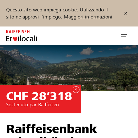
Questo sito web impiega cookie. Utilizzando il
sito ne approvi l'impiego.
Maggiori informazioni
Zum
Inhalt
Navig
springen
öffnen
Inizia ora
CHF 28’318
Trova progetti e organizzazioni
Sostenuto par Raiffeisen
Sostenere
Aiuto & supporto
Raiffeisenbank