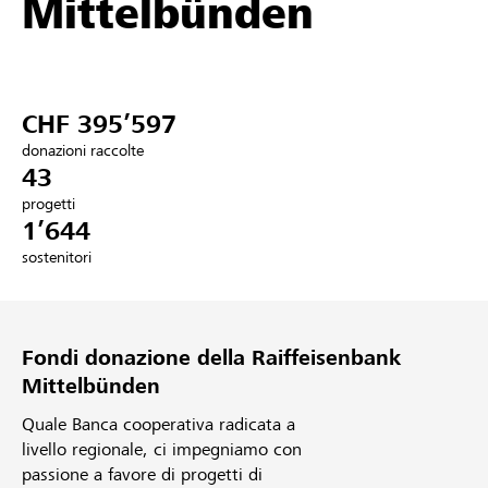
Mittelbünden
Partner / Banche Raiffeisen
CHF 395’597
Collegarsi
donazioni raccolte
43
Registrazione
progetti
1’644
sostenitori
DE
FR
IT
Fondi donazione della Raiffeisenbank
Mittelbünden
Quale Banca cooperativa radicata a
livello regionale, ci impegniamo con
passione a favore di progetti di