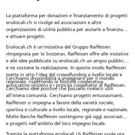
La piattaforma per donazioni e finanziamento di progetti
eroilocali.ch si rivolge ad associazioni e altre
organizzazioni di utilità pubblica per aiutarle a finanziare
e attuare progetti.
Eroilocali.ch è un'iniziativa del Gruppo Raiffeisen.
«Impegnata per la Svizzera», Raiffeisen offre alle iniziative
e alle idee pubblicate su eroilocali.ch un ampio pubblico
e ne sostiene la realizzazione. In questo modo Raiffeisen
mette in atto l'idea del crowdfunding a livello locale e
Cerchiamo disponibilità a impegnarsi per il mondo
regionale, rispettando la filosofia cooperativa.
associativo svizzero e i principi cooperativi di Raiffeisen.
Cerchiamo idee positive che possano rivelarsi utili
all'intera comunità. Cerchiamo progetti entusiasmanti.
Raiffeisen si impegna a favore della varietà sociale,
sportiva e culturale a livello locale, regionale e nazionale.
Molte Banche Raiffeisen sostengono già oggi associazioni
e progetti nell'ambito del loro impegno locale.
Tramite la piattaforma eroilocali.ch Raiffeisen vuole ora