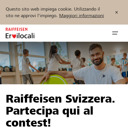
Questo sito web impiega cookie. Utilizzando il
sito ne approvi l'impiego.
Maggiori informazioni
Zum
Inhalt
Navig
springen
öffnen
Inizia ora
Trova progetti e organizzazioni
Raiffeisen Svizzera.
Sostenere
Partecipa qui al
Aiuto & supporto
contest!