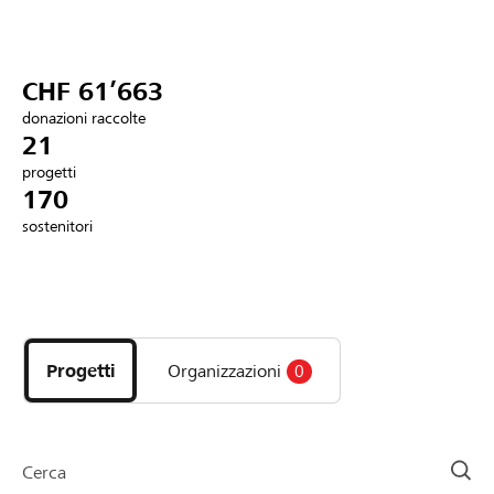
Partner / Banche Raiffeisen
CHF 61’663
donazioni raccolte
Collegarsi
21
progetti
170
Registrazione
sostenitori
DE
FR
IT
Scopri
i
progetti
Progetti
Organizzazioni
0
e
le
organizzazioni
della
Cerca
pagina