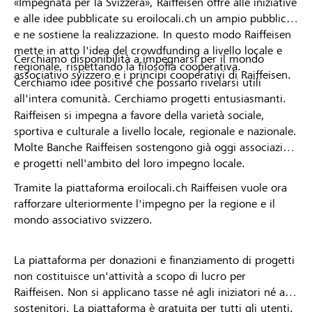
«Impegnata per la Svizzera», Raiffeisen offre alle iniziative
e alle idee pubblicate su eroilocali.ch un ampio pubblico
e ne sostiene la realizzazione. In questo modo Raiffeisen
mette in atto l'idea del crowdfunding a livello locale e
Cerchiamo disponibilità a impegnarsi per il mondo
regionale, rispettando la filosofia cooperativa.
associativo svizzero e i principi cooperativi di Raiffeisen.
Cerchiamo idee positive che possano rivelarsi utili
all'intera comunità. Cerchiamo progetti entusiasmanti.
Raiffeisen si impegna a favore della varietà sociale,
sportiva e culturale a livello locale, regionale e nazionale.
Molte Banche Raiffeisen sostengono già oggi associazioni
e progetti nell'ambito del loro impegno locale.
Tramite la piattaforma eroilocali.ch Raiffeisen vuole ora
rafforzare ulteriormente l'impegno per la regione e il
mondo associativo svizzero.
La piattaforma per donazioni e finanziamento di progetti
non costituisce un'attività a scopo di lucro per
Raiffeisen. Non si applicano tasse né agli iniziatori né ai
sostenitori. La piattaforma è gratuita per tutti gli utenti.