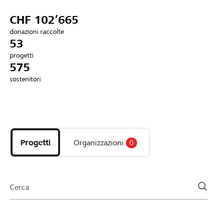
Partner / Banche Raiffeisen
CHF 102’665
donazioni raccolte
53
progetti
Collegarsi
575
sostenitori
Registrazione
Scopri
DE
FR
IT
i
progetti
Progetti
Organizzazioni
0
e
le
organizzazioni
della
Cerca
pagina