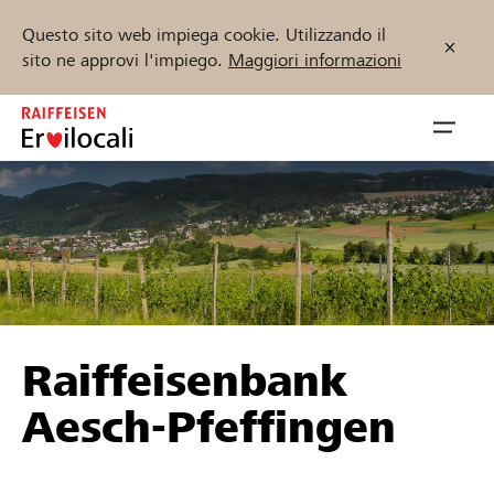
Questo sito web impiega cookie. Utilizzando il
sito ne approvi l'impiego.
Maggiori informazioni
Zum
Inhalt
Navig
springen
öffnen
Inizia ora
Trova progetti e organizzazioni
Raiffeisenbank
Sostenere
Aesch-Pfeffingen
Aiuto & supporto