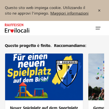
Questo sito web impiega cookie. Utilizzando il
sito ne approvi l'impiego.
Maggiori informazioni
Zum
Inhalt
Navig
springen
öffnen
Questo progetto è finito.
Raccomandiamo:
Inizia ora
Trova progetti e organizzazioni
Sostenere
Aiuto & supporto
Neuer Spielplatz auf dem Sportplatz
Gemeins