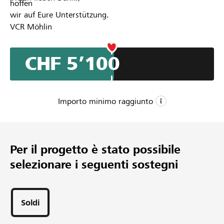
hoffen
wir auf Eure Unterstützung.
VCR Möhlin
CHF 5’100
Importo minimo raggiunto
CHF 5’000
Importo minimo
Per il progetto è stato possibile
CHF 10’000
selezionare i seguenti sostegni
Importo desiderato
15
Sostegni
Soldi