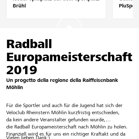
Partner / Banche Raiffeisen
Brühl
PluSpor
Collegarsi
Radball
Europameisterschaft
Registrazione
2019
Un progetto della regione della
Raiffeisenbank
DE
FR
IT
Möhlin
Für die Sportler und auch für die Jugend hat sich der
Veloclub Rheinstern Möhlin kurzfristig entschieden,
da kein andere Veranstalter gefunden wurde,
die Radball Europameisterschaft nach Möhlin zu holen.
Finanziell wird es für uns ein richtiger Kraftakt und da
Vielen lieben Dank:)