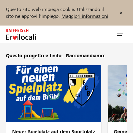
Questo sito web impiega cookie. Utilizzando il
sito ne approvi l'impiego.
Maggiori informazioni
Zum
Inhalt
Navig
springen
öffnen
Questo progetto è finito.
Raccomandiamo:
Inizia ora
Trova progetti e organizzazioni
Sostenere
Aiuto & supporto
Neuer Spielplatz auf dem Sportplatz
Gemeins