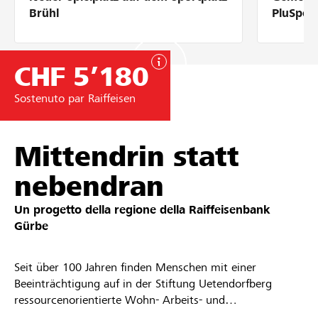
Partner / Banche Raiffeisen
Brühl
PluSpor
CHF 5’180
Collegarsi
Sostenuto par Raiffeisen
Registrazione
Mittendrin statt
nebendran
DE
FR
IT
Un progetto della regione della
Raiffeisenbank
Gürbe
Seit über 100 Jahren finden Menschen mit einer
Beeinträchtigung auf in der Stiftung Uetendorfberg
ressourcenorientierte Wohn- Arbeits- und
Ausbildungsplätze. Die berufliche Integration ist ein