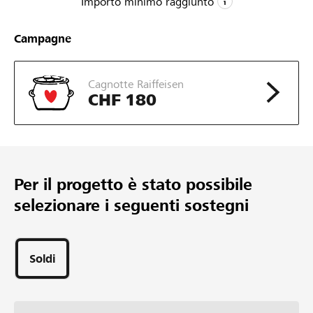
Importo minimo raggiunto
CHF 5
Campagne
Importo minimo
CHF 300
Cagnotte Raiffeisen
Importo desiderato
CHF 180
7
Sostegni
Per il progetto è stato possibile
selezionare i seguenti sostegni
Soldi