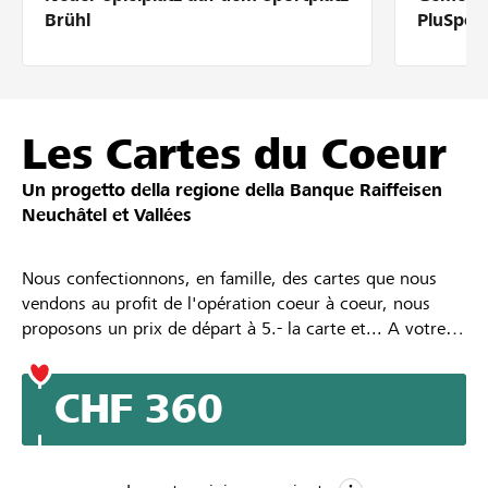
Partner / Banche Raiffeisen
Brühl
PluSpor
Collegarsi
Les Cartes du Coeur
Un progetto della regione della
Banque Raiffeisen
Registrazione
Neuchâtel et Vallées
Nous confectionnons, en famille, des cartes que nous
DE
FR
IT
vendons au profit de l'opération coeur à coeur, nous
proposons un prix de départ à 5.- la carte et... A votre
bon coeur Mesdames et Messieurs :-)
CHF 360