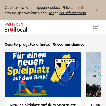
Questo sito web impiega cookie. Utilizzando il
sito ne approvi l'impiego.
Maggiori informazioni
Zum
Inhalt
Navig
springen
öffnen
Questo progetto è finito.
Raccomandiamo:
Inizia ora
Trova progetti e organizzazioni
Sostenere
Aiuto & supporto
Neuer Spielplatz auf dem Sportplatz
Gemeins