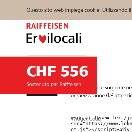
Questo sito web impiega cookie. Utilizzando il
Zum
Inhalt
springen
Sostenere
Aiuto & supporto
Partner
Übersicht
Blog
CHF 556
Trova progetti e organizzazioni
Sostenuto par Raiffeisen
Copia il codice sorgente ne
Sostieni ora
organizzazione (fai attenzi
Un’organizzazione della regione
Raiffeis
kammerorche
DE
FR
IT
Widget Code