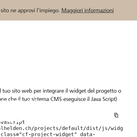
 sito ne approvi l'impiego.
Maggiori informazioni
 / Banche Raiffeisen
l tuo sito web per integrare il widget del progetto o
one che il tuo sistema CMS eseguisce il Java Script)
enbank St. Gallen
ster sankt gal