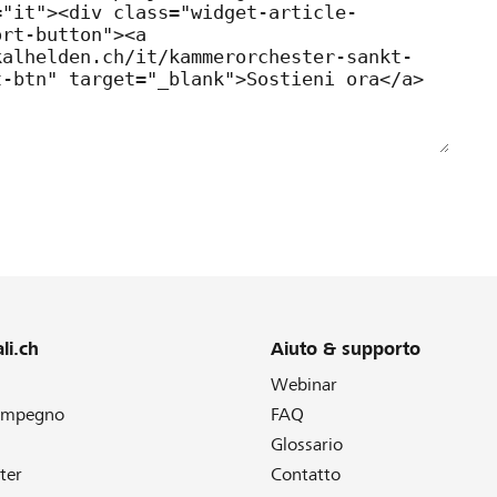
li.ch
Aiuto & supporto
Webinar
 impegno
FAQ
Glossario
ter
Contatto