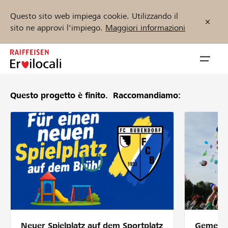
Questo sito web impiega cookie. Utilizzando il
sito ne approvi l'impiego.
Maggiori informazioni
Zum
Inhalt
Navig
springen
öffnen
Questo progetto è finito.
Raccomandiamo:
Inizia ora
Trova progetti e organizzazioni
Sostenere
Aiuto & supporto
Neuer Spielplatz auf dem Sportplatz
Gemeins