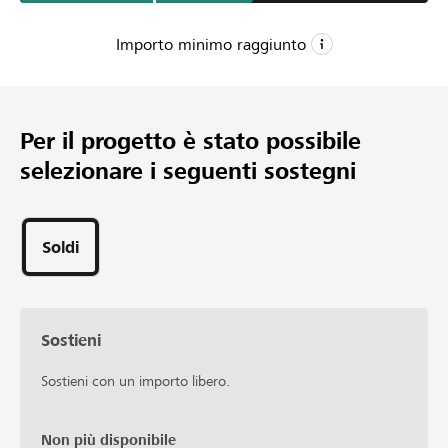
Importo minimo raggiunto
CHF 1’800
Importo minimo
Per il progetto è stato possibile
CHF 5’400
selezionare i seguenti sostegni
Importo desiderato
2
Sostegni
Soldi
Sostieni
Sostieni con un importo libero.
Non più disponibile