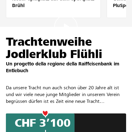
Partner / Banche Raiffeisen
Brühl
PluSpor
Collegarsi
Trachtenweihe
Jodlerklub Flühli
Registrazione
Un progetto della regione della
Raiffeisenbank im
Entlebuch
DE
FR
IT
Da unsere Tracht nun auch schon über 20 Jahre alt ist
und wir viele neue junge Mitglieder in unserem Verein
begrüssen dürfen ist es Zeit eine neue Tracht
anzuschafffen
CHF 3’100