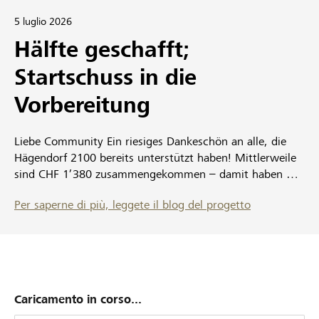
5 luglio 2026
Hälfte geschafft;
Startschuss in die
Vorbereitung
Liebe Community Ein riesiges Dankeschön an alle, die
Hägendorf 2100 bereits unterstützt haben! Mittlerweile
sind CHF 1’380 zusammengekommen – damit haben wir
fast die Hälfte des Crowdfunding-Ziels erreicht. Das
Per saperne di più, leggete il blog del progetto
bedeutet mir sehr viel. Danke an alle Supporter! Und
gleichzeitig wird es nun konkret: Heute wurde der finale
Entwurf des 6 × 8 Meter grossen Wandbildes
fertiggestellt. Damit können nun die Farben bei Lascaux
Acrylic Colours bestellt werden. Bereits am Montag
beginnen die Vorbereitungen direkt an der Wand. Der
Caricamento in corso...
Entwurf wird auf die 6 × 8 Meter grosse Fläche