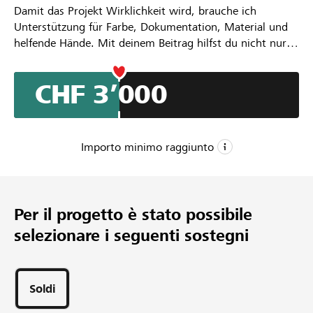
Damit das Projekt Wirklichkeit wird, brauche ich
Unterstützung für Farbe, Dokumentation, Material und
helfende Hände. Mit deinem Beitrag hilfst du nicht nur
dabei, ein Kunstwerk zu schaffen, sondern schenkst den
Visionen einer ganzen Generation einen Platz in der
CHF 3’000
Öffentlichkeit.
Importo minimo raggiunto
CHF 3’000
Importo minimo
Per il progetto è stato possibile
CHF 8’000
selezionare i seguenti sostegni
Importo desiderato
31
Sostegni
Soldi