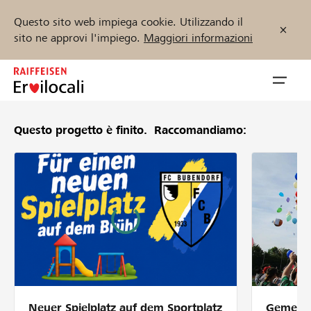
Questo sito web impiega cookie. Utilizzando il
sito ne approvi l'impiego.
Maggiori informazioni
Zum
Inhalt
Navig
springen
öffnen
Questo progetto è finito.
Raccomandiamo:
Inizia ora
Trova progetti e organizzazioni
Sostenere
Aiuto & supporto
Neuer Spielplatz auf dem Sportplatz
Gemeins