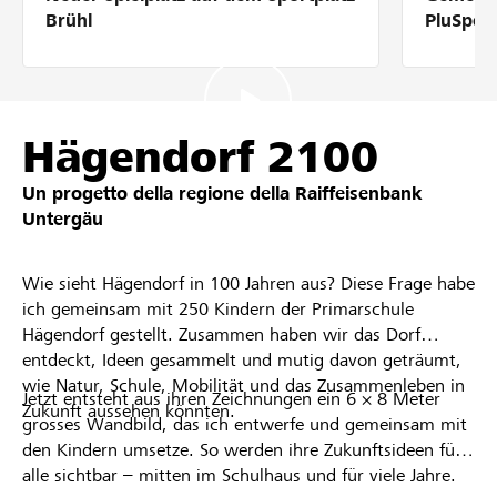
Partner / Banche Raiffeisen
Brühl
PluSpor
Collegarsi
Hägendorf 2100
Un progetto della regione della
Raiffeisenbank
Registrazione
Untergäu
Wie sieht Hägendorf in 100 Jahren aus? Diese Frage habe
DE
FR
IT
ich gemeinsam mit 250 Kindern der Primarschule
Hägendorf gestellt. Zusammen haben wir das Dorf
entdeckt, Ideen gesammelt und mutig davon geträumt,
wie Natur, Schule, Mobilität und das Zusammenleben in
Jetzt entsteht aus ihren Zeichnungen ein 6 × 8 Meter
Zukunft aussehen könnten.
grosses Wandbild, das ich entwerfe und gemeinsam mit
den Kindern umsetze. So werden ihre Zukunftsideen für
alle sichtbar – mitten im Schulhaus und für viele Jahre.