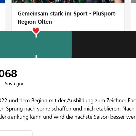
Gemeinsam stark im Sport - PluSport
Region Olten
enbank Aarau-Lenzburg
tainbike-Saiso
0
68
Sostegni
22 und dem Beginn mit der Ausbildung zum Zeichner Fachri
 den Sprung nach vorne schaffen und mich etablieren. Nach
derkrankung kann und wird die nächste Saison besser wer