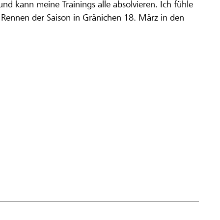
nd kann meine Trainings alle absolvieren. Ich fühle
te Rennen der Saison in Gränichen 18. März in den
ww.lokalhelden.ch/it/fr2023/blog_progetto/beitrag/
-
-
ml