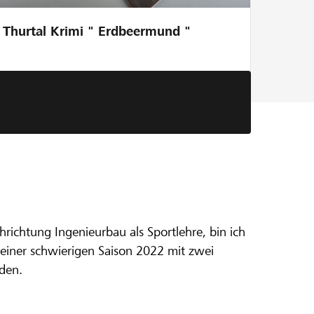
Thurtal Krimi " Erdbeermund "
n 2023
chtung Ingenieurbau als Sportlehre, bin ich
 einer schwierigen Saison 2022 mit zwei
den.