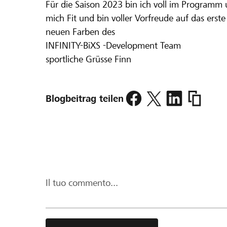
Für die Saison 2023 bin ich voll im Programm u
mich Fit und bin voller Vorfreude auf das ers
neuen Farben des
INFINITY-BiXS -Development Team
sportliche Grüsse Finn
https://w
Blogbeitrag teilen
geschafft
riesen-
vorfreude
auf-
die-
saison-
Il tuo commento...
p6662.ht