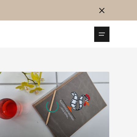
Navigationsm
öffnen
Collegarsi
Registrazione
Inizia ora