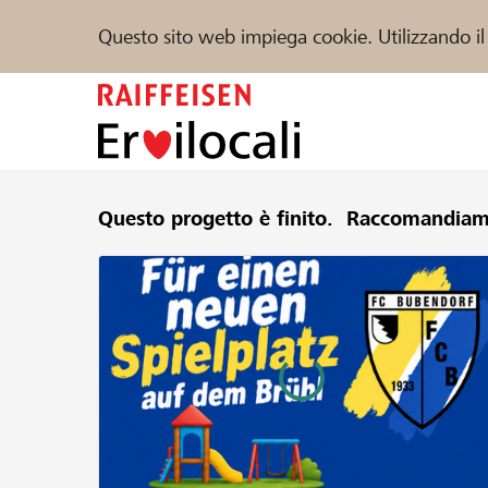
Questo sito web impiega cookie. Utilizzando il
Zum
Inhalt
springen
Sostenere
Questo progetto è finito.
Aiuto & supporto
Raccomandiam
Partner
Trova progetti e organizzazioni
DE
FR
IT