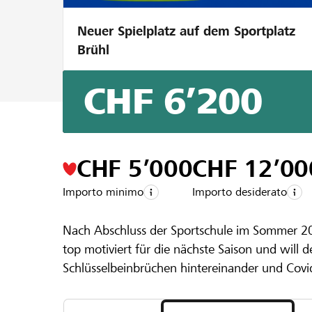
Neuer Spielplatz auf dem Sportplatz
Brühl
CHF 6’200
Un progetto della regione della
Raiffeis
Meine Moun
CHF 5’000
CHF 12’00
Importo minimo
Importo desiderato
Nach Abschluss der Sportschule im Sommer 20
top motiviert für die nächste Saison und will
Schlüsselbeinbrüchen hintereinander und Covi